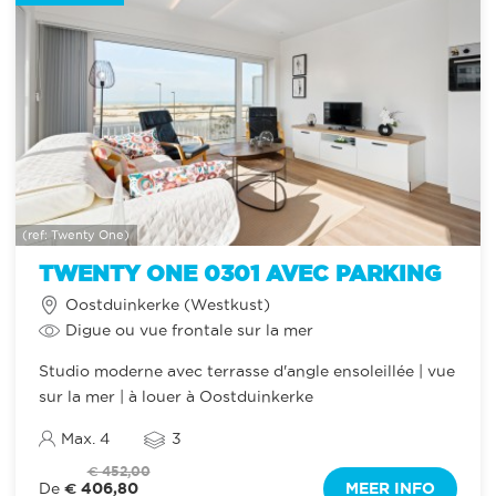
(ref: Twenty One)
TWENTY ONE 0301 AVEC PARKING
Oostduinkerke (Westkust)
Digue ou vue frontale sur la mer
Studio moderne avec terrasse d'angle ensoleillée | vue
sur la mer | à louer à Oostduinkerke
Max. 4
3
€ 452,00
€ 406,80
MEER INFO
De