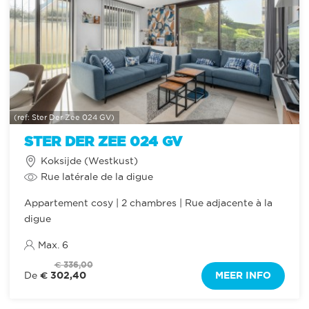
(ref: Ster Der Zee 024 GV)
STER DER ZEE 024 GV
Koksijde (Westkust)
Rue latérale de la digue
Appartement cosy | 2 chambres | Rue adjacente à la
digue
Max. 6
€ 336,00
€ 302,40
MEER INFO
De