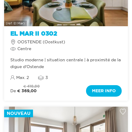
(ref: El Mar)
EL MAR II 0302
OOSTENDE (Oostkust)
Centre
Studio moderne | situation centrale | à proximité de la
digue d’Ostende
Max. 2
3
€ 410,00
€ 369,00
MEER INFO
De
NOUVEAU