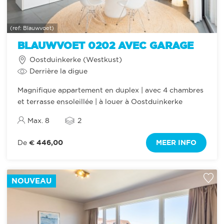
(ref: Blauwvoet)
BLAUWVOET 0202 AVEC GARAGE
Oostduinkerke (Westkust)
Derrière la digue
Magnifique appartement en duplex | avec 4 chambres
et terrasse ensoleillée | à louer à Oostduinkerke
Max. 8
2
€ 446,00
MEER INFO
De
NOUVEAU