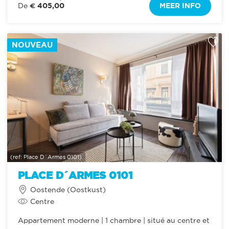
€ 405,00
MEER INFO
De
NOUVEAU
(ref: Place D´Armes 0101)
PLACE D´ARMES 0101
Oostende (Oostkust)
Centre
Appartement moderne | 1 chambre | situé au centre et