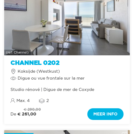
(ref: Channel)
CHANNEL 0202
Koksijde (Westkust)
Digue ou vue frontale sur la mer
Studio rénové | Digue de mer de Coxyde
Max. 4
2
€ 290,00
€ 261,00
MEER INFO
De