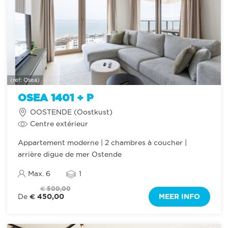
(ref: Osea)
OSEA 1401 + P
OOSTENDE (Oostkust)
Centre extérieur
Appartement moderne | 2 chambres à coucher |
arrière digue de mer Ostende
Max. 6
1
€ 500,00
€ 450,00
MEER INFO
De