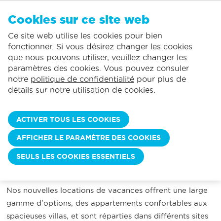
FR
Cookies sur ce site web
AUCUN FAVORI
De Panne:
Ce site web utilise les cookies pour bien
Comprend la consommation normale*
Service local
Vous pouvez ajouter des hébergements à vos favoris en cliquant sur le
te
klikken.
fonctionner. Si vous désirez changer les cookies
La plus grande offre de location de vacances
St.-Idesbald:
que nous pouvons utiliser, veuillez changer les
Des jours d'arrivée flexibles
Koksijde:
paramètres des cookies. Vous pouvez consuler
notre
politique de confidentialité
pour plus de
Oostduinkerke:
NOUVEAU CHEZ SERVIMO HOLIDAYS !
détails sur notre utilisation de cookies.
Découvrez nos tout derniers hébergements de
Nieuwpoort:
vacances sur la côte belge.
Wenduine:
ACTIVER TOUS LES COOKIES
Nous sommes ravis de vous présenter nos nouvelles
Blankenberge:
AFFICHER LE PARAMÈTRE DES COOKIES
locations de vacances récemment ajoutées,
Knokke-Heist:
SEULS LES COOKIES ESSENTIELS
spécialement sélectionnées pour répondre à vos
besoins de vacances.
Nos nouvelles locations de vacances offrent une large
gamme d'options, des appartements confortables aux
spacieuses villas, et sont réparties dans différents sites