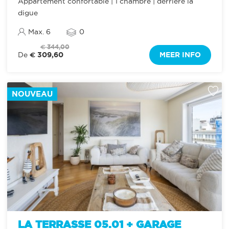
Appartement confortable | 1 chambre | derrière la
digue
Max. 6
0
€ 344,00
€ 309,60
MEER INFO
De
NOUVEAU
LA TERRASSE 05.01 + GARAGE