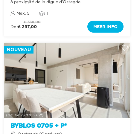
à proximité de la digue d’Ostende.
Max. 5
1
€ 330,00
€ 297,00
MEER INFO
De
NOUVEAU
(ref: Byblos 0705 + P*)
BYBLOS 0705 + P*