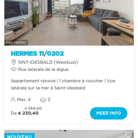
(ref: HERM)
HERMES 11/0202
SINT-IDESBALD (Westkust)
Rue latérale de la digue
Appartement rénové | 1 chambre à coucher | Vue
latérale sur la mer à Saint-Idesbald
Max. 4
2
€ 256,00
€ 230,40
MEER INFO
De
NOUVEAU