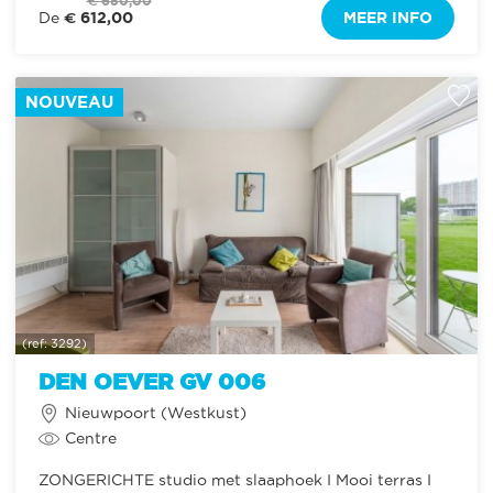
€ 680,00
€ 612,00
MEER INFO
De
NOUVEAU
(ref: 3292)
DEN OEVER GV 006
Nieuwpoort (Westkust)
Centre
ZONGERICHTE studio met slaaphoek I Mooi terras I