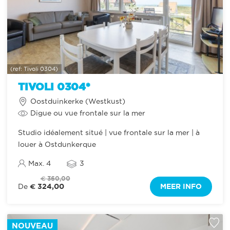
(ref: Tivoli 0304)
TIVOLI 0304*
Oostduinkerke (Westkust)
Digue ou vue frontale sur la mer
Studio idéalement situé | vue frontale sur la mer | à
louer à Ostdunkerque
Max. 4
3
€ 360,00
€ 324,00
MEER INFO
De
NOUVEAU