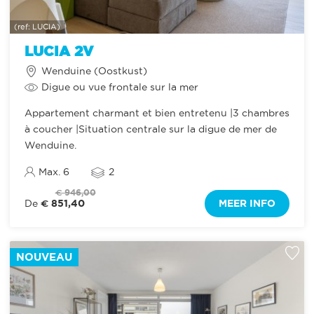
(ref: LUCIA)
LUCIA 2V
Wenduine (Oostkust)
Digue ou vue frontale sur la mer
Appartement charmant et bien entretenu |3 chambres
à coucher |Situation centrale sur la digue de mer de
Wenduine.
Max. 6
2
€ 946,00
€ 851,40
MEER INFO
De
NOUVEAU