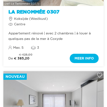
(ref: Le Renommée 0307)
LA RENOMMÉE 0307
Koksijde (Westkust)
Centre
Appartement rénové | avec 2 chambres | à louer à
quelques pas de la mer à Coxyde
Max. 5
3
€ 428,00
€ 385,20
MEER INFO
De
NOUVEAU