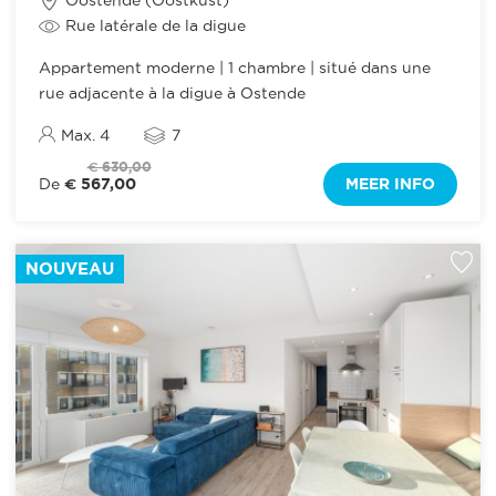
Oostende (Oostkust)
Rue latérale de la digue
Appartement moderne | 1 chambre | situé dans une
rue adjacente à la digue à Ostende
Max. 4
7
€ 630,00
€ 567,00
MEER INFO
De
NOUVEAU