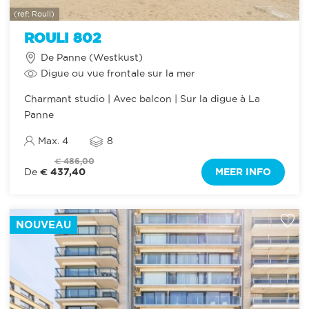
(ref: Rouli)
ROULI 802
De Panne (Westkust)
Digue ou vue frontale sur la mer
Charmant studio | Avec balcon | Sur la digue à La
Panne
Max. 4
8
€ 486,00
€ 437,40
MEER INFO
De
NOUVEAU