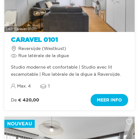
(ref: Caravel 0101)
CARAVEL 0101
Raversijde (Westkust)
Rue latérale de la digue
Studio moderne et confortable | Studio avec lit
escamotable | Rue latérale de la digue à Raversijde.
Max. 4
1
€ 420,00
MEER INFO
De
NOUVEAU