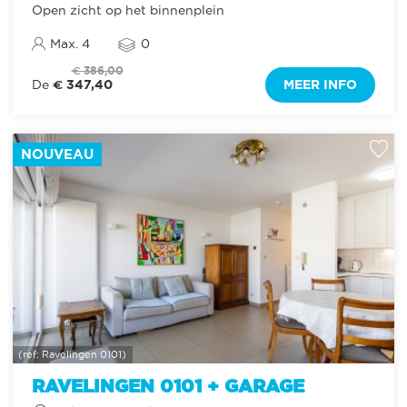
Open zicht op het binnenplein
Max. 4
0
€ 386,00
€ 347,40
MEER INFO
De
NOUVEAU
(ref: Ravelingen 0101)
RAVELINGEN 0101 + GARAGE