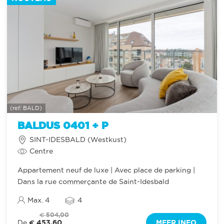
(ref: BALD)
BALDUS 0401 + P
SINT-IDESBALD (Westkust)
Centre
Appartement neuf de luxe | Avec place de parking |
Dans la rue commerçante de Saint-Idesbald
Max. 4
4
€ 504,00
€ 453,60
MEER INFO
De