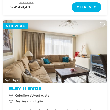
€ 546,00
€ 491,40
MEER INFO
De
NOUVEAU
(ref: Elsy)
ELSY II GV03
Koksijde (Westkust)
Derrière la digue