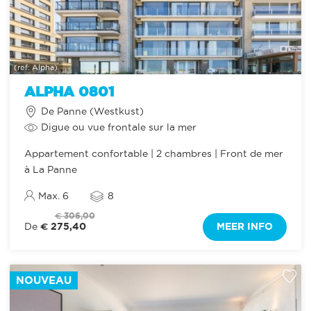
(ref: Alpha)
ALPHA 0801
De Panne (Westkust)
Digue ou vue frontale sur la mer
Appartement confortable | 2 chambres | Front de mer
à La Panne
Max. 6
8
€ 306,00
€ 275,40
MEER INFO
De
NOUVEAU