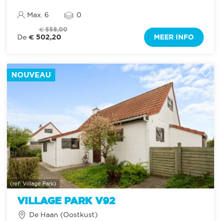
Max. 6
0
€ 558,00
€ 502,20
MEER INFO
De
NOUVEAU
(ref: Village Park)
VILLAGE PARK V92
De Haan (Oostkust)