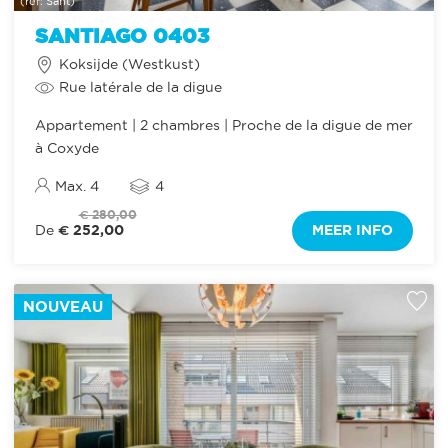
(ref: Sant)
SANTIAGO 0403
Koksijde (Westkust)
Rue latérale de la digue
Appartement | 2 chambres | Proche de la digue de mer
à Coxyde
Max. 4
4
€ 280,00
€ 252,00
MEER INFO
De
NOUVEAU