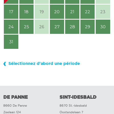
17
18
19
20
21
22
23
24
25
26
27
28
29
30
31
Sélectionnez d'abord une période
DE PANNE
SINT-IDESBALD
8660 De Panne
8670 St.-Idesbald
Zeelaan 124
Oostendelaan 7