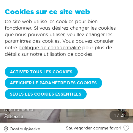
FR
Cookies sur ce site web
AUCUN FAVORI
De Panne:
Ce site web utilise les cookies pour bien
Comprend la consommation normale*
Service local
Vous pouvez ajouter des hébergements à vos favoris en cliquant sur le
te
klikken.
fonctionner. Si vous désirez changer les cookies
La plus grande offre de location de vacances
St.-Idesbald:
que nous pouvons utiliser, veuillez changer les
Des jours d'arrivée flexibles
Koksijde:
paramètres des cookies. Vous pouvez consuler
notre
politique de confidentialité
pour plus de
Oostduinkerke:
détails sur notre utilisation de cookies.
Nieuwpoort:
Wenduine:
ACTIVER TOUS LES COOKIES
Blankenberge:
AFFICHER LE PARAMÈTRE DES COOKIES
WESTHINDER II 59
Knokke-Heist:
SEULS LES COOKIES ESSENTIELS
Maison de vacances nouvellement construite à louer | 3
chambres à coucher | située sur le domaine de vacances à
Oostduinkerke
Max. 6
Sauvegarder comme favori
Oostduinkerke