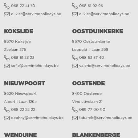
058 22 41 70
058 51 92 95
olivier@servimoholidays.be
olivier@servimoholidays.be
KOKSIJDE
OOSTDUINKERKE
8670 Koksijde
8670 Oostduinkerke
Zeelaan 276
Leopold II Laan 268
058 51 23 23
058 53 37 40
sofie@servimoholidays.be
valerie@servimoholidays.be
NIEUWPOORT
OOSTENDE
8620 Nieuwpoort
8400 Oostende
Albert I Laan 126a
Vindictivelaan 21
058 22 22 22
059 77 00 90
dephny@servimoholidays.be
tabarek@servimoholidays.be
WENDUINE
BLANKENBERGE