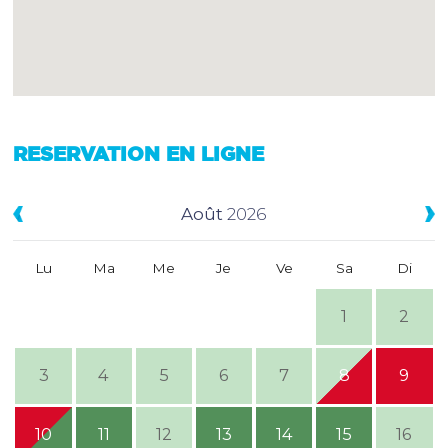
RESERVATION EN LIGNE
Août
2026
Lu
Ma
Me
Je
Ve
Sa
Di
1
2
3
4
5
6
7
8
9
10
11
12
13
14
15
16