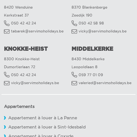
8420 Wenduine
8370 Blankenberge
Kerkstraat 37
Zeedijk 190
050 42 42 24
050 42 58 98
tabarek@servimoholidays.be
vicky@servimoholidays.be
KNOKKE-HEIST
MIDDELKERKE
8300 Knokke-Heist
8430 Middelkerke
Dumortierlaan 72
Leopoldlaan 8
050 42 42 24
059 77 01 09
vicky@servimoholidays.be
valeried@servimoholidays.be
Appartements
Appartement à louer à La Panne
Appartement à louer à Sint-Idesbald
Appartement à louer à Coxyde