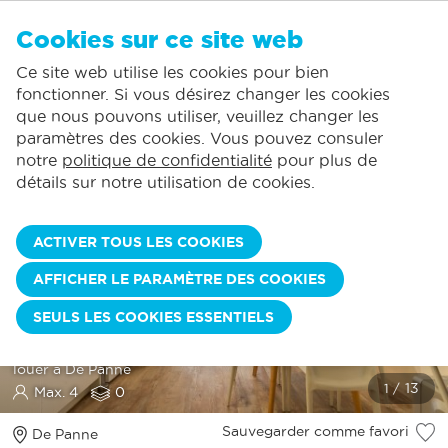
FR
Cookies sur ce site web
AUCUN FAVORI
De Panne:
Ce site web utilise les cookies pour bien
Comprend la consommation normale*
Service local
Vous pouvez ajouter des hébergements à vos favoris en cliquant sur le
te
klikken.
fonctionner. Si vous désirez changer les cookies
La plus grande offre de location de vacances
St.-Idesbald:
que nous pouvons utiliser, veuillez changer les
Des jours d'arrivée flexibles
Koksijde:
paramètres des cookies. Vous pouvez consuler
notre
politique de confidentialité
pour plus de
Oostduinkerke:
détails sur notre utilisation de cookies.
Nieuwpoort:
Wenduine:
ACTIVER TOUS LES COOKIES
Blankenberge:
AFFICHER LE PARAMÈTRE DES COOKIES
Knokke-Heist:
PLAZA 6C GV02
SEULS LES COOKIES ESSENTIELS
Studio douillet avec coin couchage | Derrière la digue | À
louer à De Panne
Max. 4
0
Sauvegarder comme favori
De Panne