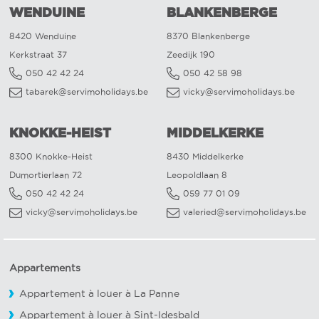
WENDUINE
BLANKENBERGE
8420 Wenduine
8370 Blankenberge
Kerkstraat 37
Zeedijk 190
050 42 42 24
050 42 58 98
tabarek@servimoholidays.be
vicky@servimoholidays.be
KNOKKE-HEIST
MIDDELKERKE
8300 Knokke-Heist
8430 Middelkerke
Dumortierlaan 72
Leopoldlaan 8
050 42 42 24
059 77 01 09
vicky@servimoholidays.be
valeried@servimoholidays.be
Appartements
Appartement à louer à La Panne
Appartement à louer à Sint-Idesbald