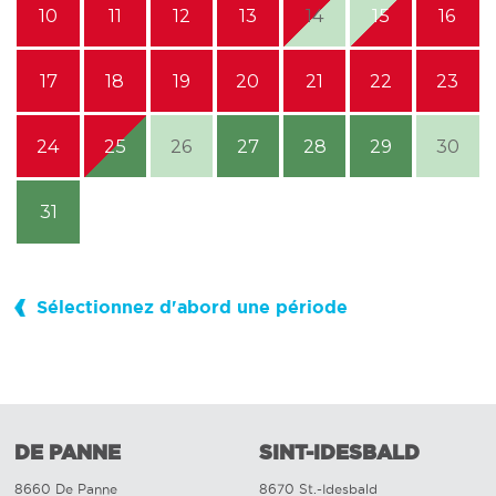
10
11
12
13
14
15
16
17
18
19
20
21
22
23
24
25
26
27
28
29
30
31
Sélectionnez d'abord une période
DE PANNE
SINT-IDESBALD
8660 De Panne
8670 St.-Idesbald