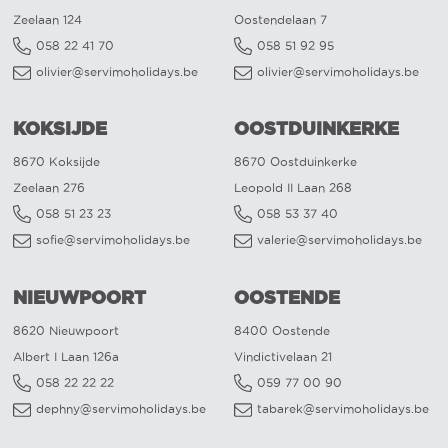
Zeelaan 124
Oostendelaan 7
058 22 41 70
058 51 92 95
olivier@servimoholidays.be
olivier@servimoholidays.be
KOKSIJDE
OOSTDUINKERKE
8670 Koksijde
8670 Oostduinkerke
Zeelaan 276
Leopold II Laan 268
058 51 23 23
058 53 37 40
sofie@servimoholidays.be
valerie@servimoholidays.be
NIEUWPOORT
OOSTENDE
8620 Nieuwpoort
8400 Oostende
Albert I Laan 126a
Vindictivelaan 21
058 22 22 22
059 77 00 90
dephny@servimoholidays.be
tabarek@servimoholidays.be