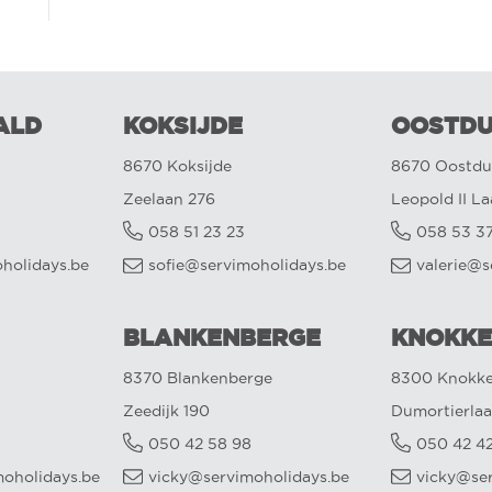
ALD
KOKSIJDE
OOSTDU
8670 Koksijde
8670 Oostdu
Zeelaan 276
Leopold II L
058 51 23 23
058 53 3
oholidays.be
sofie@servimoholidays.be
valerie@s
BLANKENBERGE
KNOKKE
8370 Blankenberge
8300 Knokke
Zeedijk 190
Dumortierlaa
050 42 58 98
050 42 4
oholidays.be
vicky@servimoholidays.be
vicky@se