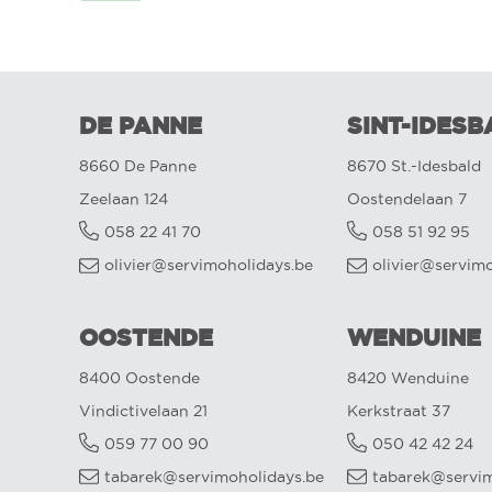
DE PANNE
SINT-IDESB
8660 De Panne
8670 St.-Idesbald
Zeelaan 124
Oostendelaan 7
058 22 41 70
058 51 92 95
olivier@servimoholidays.be
olivier@servim
OOSTENDE
WENDUINE
8400 Oostende
8420 Wenduine
Vindictivelaan 21
Kerkstraat 37
059 77 00 90
050 42 42 24
tabarek@servimoholidays.be
tabarek@servim