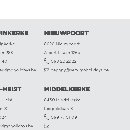
INKERKE
NIEUWPOORT
inkerke
8620 Nieuwpoort
aan 268
Albert I Laan 126a
7 40
058 22 22 22
ervimoholidays.be
dephny@servimoholidays.be
-HEIST
MIDDELKERKE
-Heist
8430 Middelkerke
n 72
Leopoldlaan 8
2 24
059 77 01 09
rvimoholidays.be