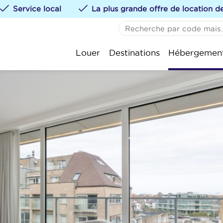
Service local
La plus grande offre de location 
AUCUN FAVORI
De 
Louer
Destinations
Hébergemen
Vous pouvez ajouter de
St.-
te klikken.
Kok
Oos
Nie
Wen
Bla
Kno