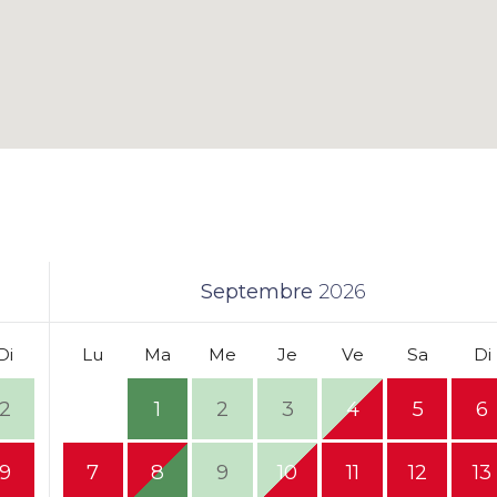
Septembre
2026
Di
Lu
Ma
Me
Je
Ve
Sa
Di
2
1
2
3
4
5
6
9
7
8
9
10
11
12
13