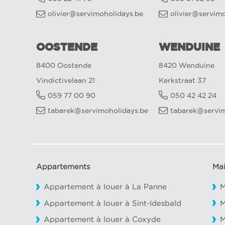
olivier@servimoholidays.be
olivier@servim
OOSTENDE
WENDUINE
8400 Oostende
8420 Wenduine
Vindictivelaan 21
Kerkstraat 37
059 77 00 90
050 42 42 24
tabarek@servimoholidays.be
tabarek@servim
Appartements
Ma
Appartement à louer à La Panne
M
Appartement à louer à Sint-Idesbald
M
Appartement à louer à Coxyde
M