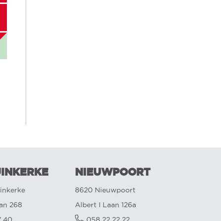
INKERKE
NIEUWPOORT
inkerke
8620 Nieuwpoort
aan 268
Albert I Laan 126a
7 40
058 22 22 22