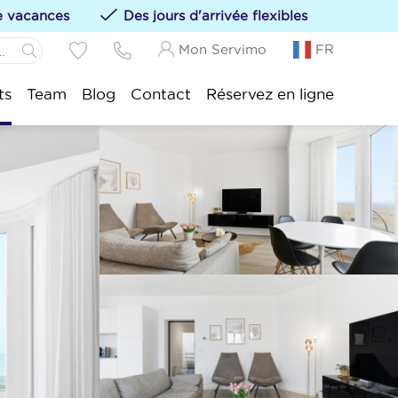
de vacances
Des jours d'arrivée flexibles
Mon Servimo
FR
Panne:
ts
Team
Blog
Contact
Réservez en ligne
s hébergements à vos favoris en cliquant sur le
Idesbald:
sijde:
tduinkerke:
uwpoort:
duine:
nkenberge:
kke-Heist: