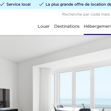
Service local
La plus grande offre de location 
AUCUN FAVORI
De 
Louer
Destinations
Hébergemen
Vous pouvez ajouter de
St.-
te klikken.
Kok
Oos
Nie
Wen
Bla
Kno