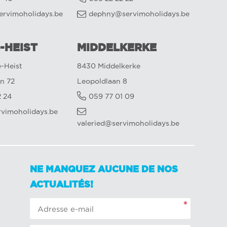
ervimoholidays.be
dephny@servimoholidays.be
-HEIST
MIDDELKERKE
-Heist
8430 Middelkerke
n 72
Leopoldlaan 8
2 24
059 77 01 09
rvimoholidays.be
valeried@servimoholidays.be
NE MANQUEZ AUCUNE DE NOS
ACTUALITÉS!
*