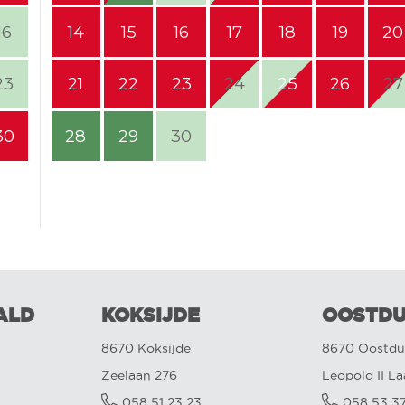
16
14
15
16
17
18
19
20
23
21
22
23
24
25
26
27
30
28
29
30
ALD
KOKSIJDE
OOSTDU
8670 Koksijde
8670 Oostdu
Zeelaan 276
Leopold II L
058 51 23 23
058 53 3