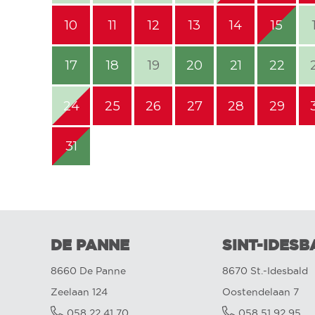
10
11
12
13
14
15
17
18
19
20
21
22
24
25
26
27
28
29
31
DE PANNE
SINT-IDESB
8660 De Panne
8670 St.-Idesbald
Zeelaan 124
Oostendelaan 7
058 22 41 70
058 51 92 95