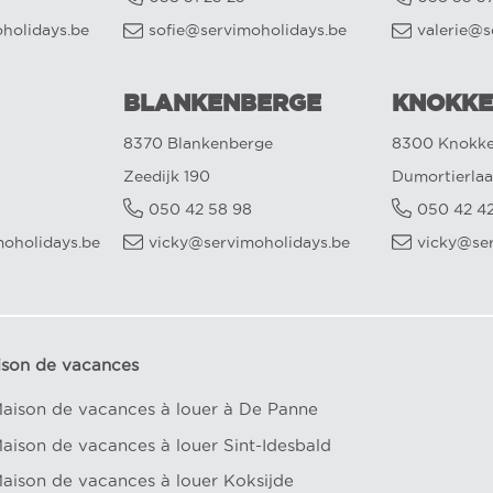
oholidays.be
sofie@servimoholidays.be
valerie@s
BLANKENBERGE
KNOKKE
8370 Blankenberge
8300 Knokke
Zeedijk 190
Dumortierlaa
050 42 58 98
050 42 4
oholidays.be
vicky@servimoholidays.be
vicky@se
ison de vacances
aison de vacances à louer à De Panne
aison de vacances à louer Sint-Idesbald
aison de vacances à louer Koksijde