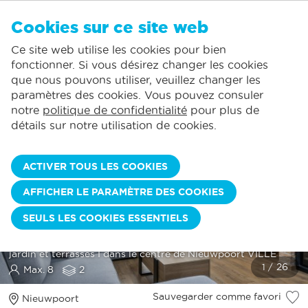
FR
Cookies sur ce site web
AUCUN FAVORI
De Panne:
Ce site web utilise les cookies pour bien
Comprend la consommation normale*
Service local
Vous pouvez ajouter des hébergements à vos favoris en cliquant sur le
te
klikken.
fonctionner. Si vous désirez changer les cookies
La plus grande offre de location de vacances
St.-Idesbald:
que nous pouvons utiliser, veuillez changer les
Des jours d'arrivée flexibles
Koksijde:
paramètres des cookies. Vous pouvez consuler
notre
politique de confidentialité
pour plus de
Oostduinkerke:
détails sur notre utilisation de cookies.
Nieuwpoort:
Wenduine:
ACTIVER TOUS LES COOKIES
Blankenberge:
AFFICHER LE PARAMÈTRE DES COOKIES
Knokke-Heist:
HOOGSTRAAT 87
SEULS LES COOKIES ESSENTIELS
Maison entièrement rénovée I 4 chambres, 2 salles de bains,
jardin et terrasses I dans le centre de Nieuwpoort VILLE
Max. 8
2
Sauvegarder comme favori
Nieuwpoort