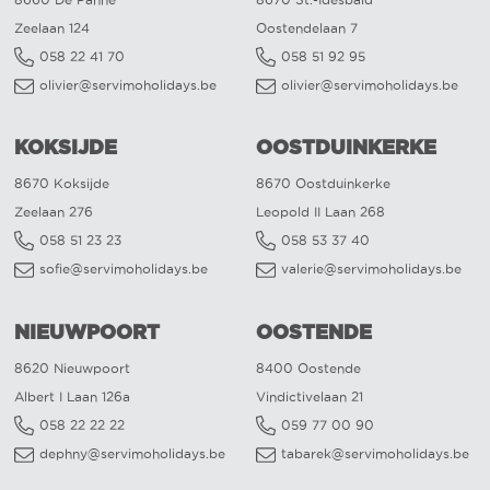
Zeelaan 124
Oostendelaan 7
058 22 41 70
058 51 92 95
olivier@servimoholidays.be
olivier@servimoholidays.be
KOKSIJDE
OOSTDUINKERKE
8670 Koksijde
8670 Oostduinkerke
Zeelaan 276
Leopold II Laan 268
058 51 23 23
058 53 37 40
sofie@servimoholidays.be
valerie@servimoholidays.be
NIEUWPOORT
OOSTENDE
8620 Nieuwpoort
8400 Oostende
Albert I Laan 126a
Vindictivelaan 21
058 22 22 22
059 77 00 90
dephny@servimoholidays.be
tabarek@servimoholidays.be