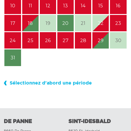
10
11
12
13
14
15
16
17
18
19
20
21
22
23
24
25
26
27
28
29
30
31
Sélectionnez d'abord une période
DE PANNE
SINT-IDESBALD
8660 De Panne
8670 St.-Idesbald