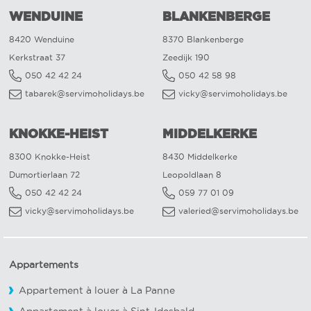
WENDUINE
BLANKENBERGE
8420 Wenduine
8370 Blankenberge
Kerkstraat 37
Zeedijk 190
050 42 42 24
050 42 58 98
tabarek@servimoholidays.be
vicky@servimoholidays.be
KNOKKE-HEIST
MIDDELKERKE
8300 Knokke-Heist
8430 Middelkerke
Dumortierlaan 72
Leopoldlaan 8
050 42 42 24
059 77 01 09
vicky@servimoholidays.be
valeried@servimoholidays.be
Appartements
Appartement à louer à La Panne