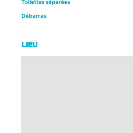
Toilettes séparées
Débarras
LIEU