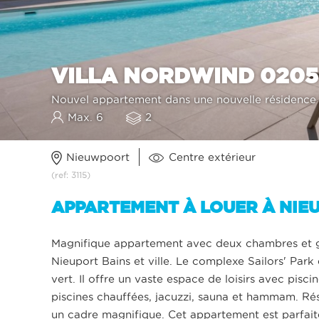
VILLA NORDWIND 0205
Nouvel appartement dans une nouvelle résidence I
Max. 6
2
Nieuwpoort
Centre extérieur
(ref: 3115)
APPARTEMENT À LOUER À NIE
Magnifique appartement avec deux chambres et gar
Nieuport Bains et ville. Le complexe Sailors' Par
vert. Il offre un vaste espace de loisirs avec pisc
piscines chauffées, jacuzzi, sauna et hammam. Ré
un cadre magnifique. Cet appartement est parfait