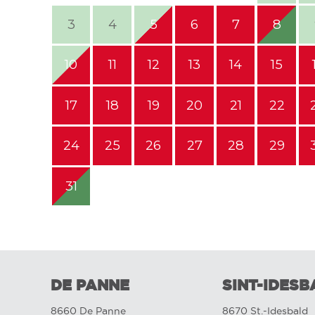
3
4
5
6
7
8
10
11
12
13
14
15
17
18
19
20
21
22
24
25
26
27
28
29
31
DE PANNE
SINT-IDESB
8660 De Panne
8670 St.-Idesbald