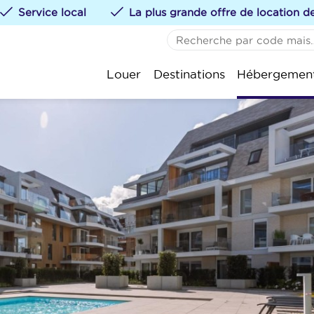
Service local
La plus grande offre de location 
AUCUN FAVORI
De 
Louer
Destinations
Hébergemen
Vous pouvez ajouter de
St.-
te klikken.
Kok
Oos
Nie
Wen
Bla
Kno