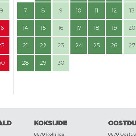
9
7
8
9
10
11
12
13
16
14
15
16
17
18
19
20
23
21
22
23
24
25
26
27
30
28
29
30
ALD
KOKSIJDE
OOSTDU
8670 Koksijde
8670 Oostdu