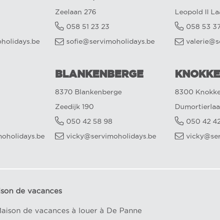
Zeelaan 276
Leopold II L
058 51 23 23
058 53 3
oholidays.be
sofie@servimoholidays.be
valerie@s
BLANKENBERGE
KNOKKE
8370 Blankenberge
8300 Knokke
Zeedijk 190
Dumortierlaa
050 42 58 98
050 42 4
oholidays.be
vicky@servimoholidays.be
vicky@se
ison de vacances
aison de vacances à louer à De Panne