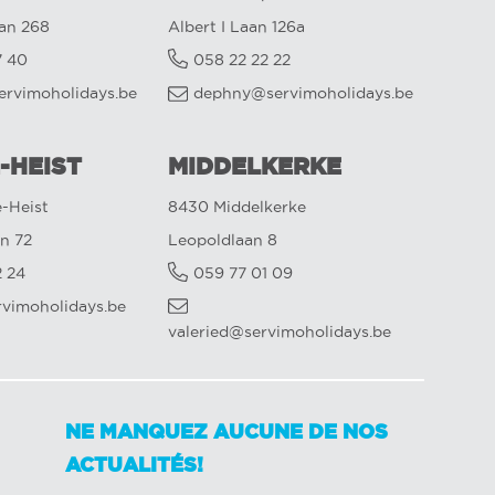
aan 268
Albert I Laan 126a
7 40
058 22 22 22
ervimoholidays.be
dephny@servimoholidays.be
-HEIST
MIDDELKERKE
-Heist
8430 Middelkerke
n 72
Leopoldlaan 8
2 24
059 77 01 09
rvimoholidays.be
valeried@servimoholidays.be
NE MANQUEZ AUCUNE DE NOS
ACTUALITÉS!