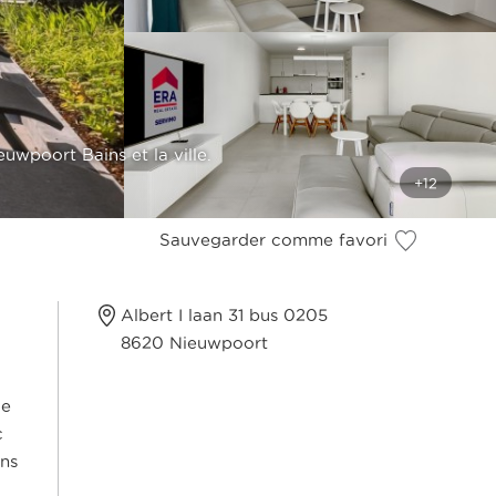
wpoort Bains et la ville.
Sauvegarder comme favori
Albert I laan 31 bus 0205
8620 Nieuwpoort
ce
c
ans