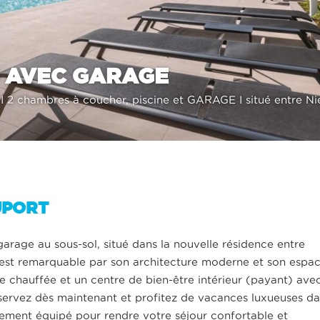
 AVEC GARAGE
 2 chambres à coucher, piscine et GARAGE I situé entre Nieu
UPORT
age au sous-sol, situé dans la nouvelle résidence entre
k est remarquable par son architecture moderne et son espa
ine chauffée et un centre de bien-être intérieur (payant) ave
servez dès maintenant et profitez de vacances luxueuses d
ement équipé pour rendre votre séjour confortable et