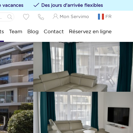
de vacances
Des jours d'arrivée flexibles
Mon Servimo
FR
Panne:
ts
Team
Blog
Contact
Réservez en ligne
s hébergements à vos favoris en cliquant sur le
Idesbald:
sijde:
tduinkerke:
uwpoort:
duine:
nkenberge:
kke-Heist: