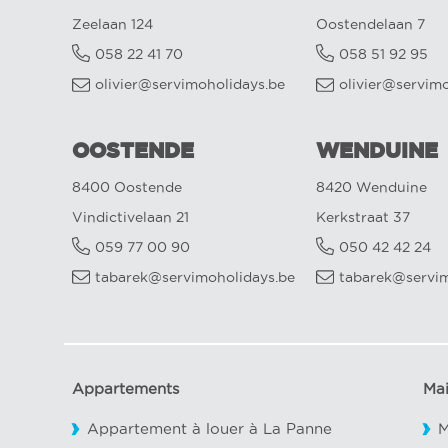
Zeelaan 124
Oostendelaan 7
058 22 41 70
058 51 92 95
olivier@servimoholidays.be
olivier@servim
OOSTENDE
WENDUINE
8400 Oostende
8420 Wenduine
Vindictivelaan 21
Kerkstraat 37
059 77 00 90
050 42 42 24
tabarek@servimoholidays.be
tabarek@servim
Appartements
Ma
Appartement à louer à La Panne
M