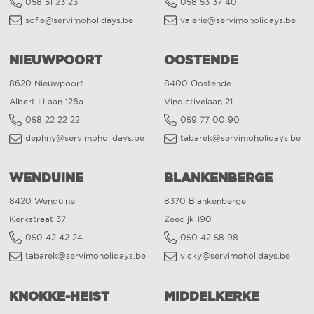
058 51 23 23
058 53 37 40
sofie@servimoholidays.be
valerie@servimoholidays.be
NIEUWPOORT
OOSTENDE
8620 Nieuwpoort
8400 Oostende
Albert I Laan 126a
Vindictivelaan 21
058 22 22 22
059 77 00 90
dephny@servimoholidays.be
tabarek@servimoholidays.be
WENDUINE
BLANKENBERGE
8420 Wenduine
8370 Blankenberge
Kerkstraat 37
Zeedijk 190
050 42 42 24
050 42 58 98
tabarek@servimoholidays.be
vicky@servimoholidays.be
KNOKKE-HEIST
MIDDELKERKE