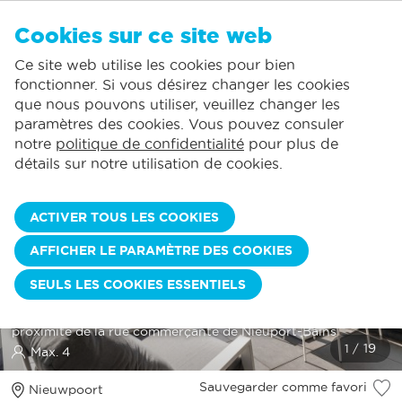
FR
Cookies sur ce site web
AUCUN FAVORI
De Panne:
Ce site web utilise les cookies pour bien
Comprend la consommation normale*
Service local
Vous pouvez ajouter des hébergements à vos favoris en cliquant sur le
te
klikken.
fonctionner. Si vous désirez changer les cookies
La plus grande offre de location de vacances
St.-Idesbald:
que nous pouvons utiliser, veuillez changer les
Des jours d'arrivée flexibles
Koksijde:
paramètres des cookies. Vous pouvez consuler
notre
politique de confidentialité
pour plus de
Oostduinkerke:
détails sur notre utilisation de cookies.
Nieuwpoort:
Wenduine:
ACTIVER TOUS LES COOKIES
Blankenberge:
AFFICHER LE PARAMÈTRE DES COOKIES
Knokke-Heist:
THALASSA 0501
SEULS LES COOKIES ESSENTIELS
Magnifiquement rénové appartement | 1 chambre | À
proximité de la rue commerçante de Nieuport-Bains
Max. 4
Sauvegarder comme favori
Nieuwpoort