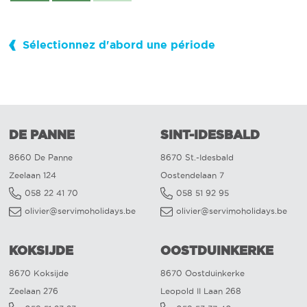
Sélectionnez d'abord une période
DE PANNE
SINT-IDESBALD
8660 De Panne
8670 St.-Idesbald
Zeelaan 124
Oostendelaan 7
058 22 41 70
058 51 92 95
olivier@servimoholidays.be
olivier@servimoholidays.be
KOKSIJDE
OOSTDUINKERKE
8670 Koksijde
8670 Oostduinkerke
Zeelaan 276
Leopold II Laan 268