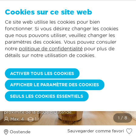
FR
Cookies sur ce site web
AUCUN FAVORI
De Panne:
Ce site web utilise les cookies pour bien
Comprend la consommation normale*
Service local
Vous pouvez ajouter des hébergements à vos favoris en cliquant sur le
te
klikken.
fonctionner. Si vous désirez changer les cookies
La plus grande offre de location de vacances
St.-Idesbald:
que nous pouvons utiliser, veuillez changer les
Des jours d'arrivée flexibles
Koksijde:
paramètres des cookies. Vous pouvez consuler
notre
politique de confidentialité
pour plus de
Oostduinkerke:
détails sur notre utilisation de cookies.
Nieuwpoort:
Wenduine:
ACTIVER TOUS LES COOKIES
Blankenberge:
AFFICHER LE PARAMÈTRE DES COOKIES
Knokke-Heist:
PALACE 0102
SEULS LES COOKIES ESSENTIELS
Appartement moderne | 1 chambre | situé au centre et à
proximité de la digue d’Ostende.
Max. 4
1
Sauvegarder comme favori
Oostende