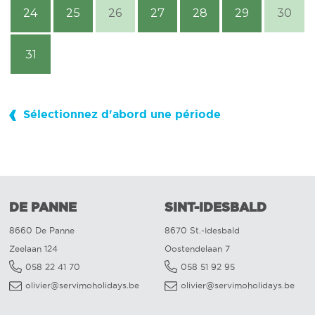
24
25
26
27
28
29
30
31
Sélectionnez d'abord une période
DE PANNE
SINT-IDESBALD
8660 De Panne
8670 St.-Idesbald
Zeelaan 124
Oostendelaan 7
058 22 41 70
058 51 92 95
olivier@servimoholidays.be
olivier@servimoholidays.be