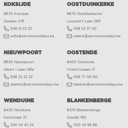
KOKSIJDE
OOSTDUINKERKE
8670 Koksijde
8670 Oostduinkerke
Zeelaan 276
Leopold II Laan 268
058 51 23 23
058 53 37 40
sofie@servimoholidays.be
valerie@servimoholidays.be
NIEUWPOORT
OOSTENDE
8620 Nieuwpoort
8400 Oostende
Albert I Laan 126a
Vindictivelaan 21
058 22 22 22
059 77 00 90
dephny@servimoholidays.be
tabarek@servimoholidays.be
WENDUINE
BLANKENBERGE
8420 Wenduine
8370 Blankenberge
Kerkstraat 37
Zeedijk 190
050 42 42 24
050 42 58 98