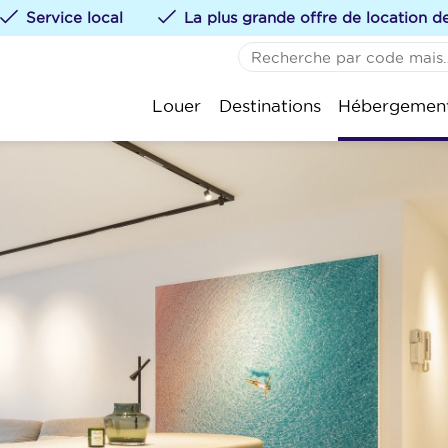
Service local
La plus grande offre de location 
AUCUN FAVORI
De 
Louer
Destinations
Hébergemen
Vous pouvez ajouter de
St.-
te klikken.
Kok
Oos
Nie
Wen
Bla
Kno