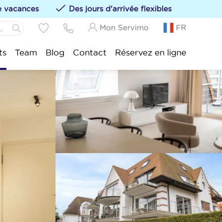
de vacances
Des jours d'arrivée flexibles
Mon Servimo
FR
Panne:
ts
Team
Blog
Contact
Réservez en ligne
s hébergements à vos favoris en cliquant sur le
Idesbald:
sijde:
tduinkerke:
uwpoort:
duine:
nkenberge:
kke-Heist: