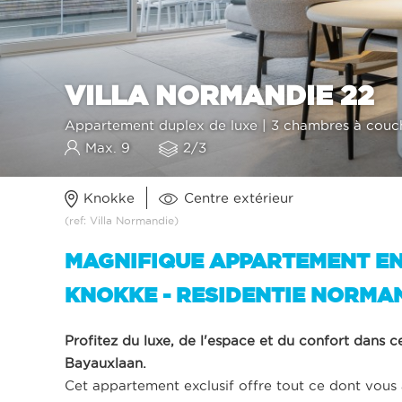
VILLA NORMANDIE 22
Appartement duplex de luxe | 3 chambres à couche
Max. 9
2/3
Knokke
Centre extérieur
(ref: Villa Normandie)
MAGNIFIQUE APPARTEMENT EN
KNOKKE - RESIDENTIE NORMA
Profitez du luxe, de l'espace et du confort dans 
Bayauxlaan.
Cet appartement exclusif offre tout ce dont vous 