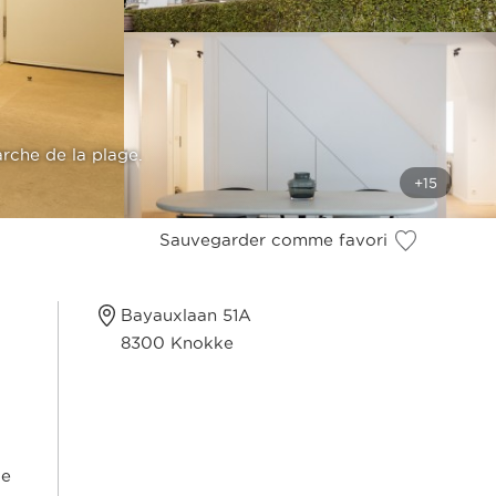
rche de la plage.
Sauvegarder comme favori
Bayauxlaan 51A
8300 Knokke
de