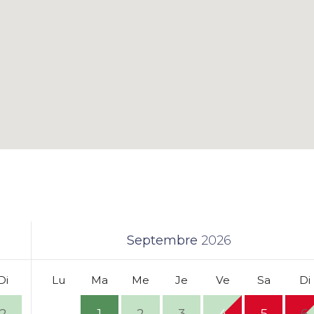
Septembre
2026
Di
Lu
Ma
Me
Je
Ve
Sa
Di
2
1
2
3
4
5
6