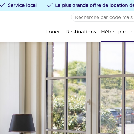
Service local
La plus grande offre de location 
AUCUN FAVORI
De 
Louer
Destinations
Hébergemen
Vous pouvez ajouter de
St.-
te klikken.
Kok
Oos
Nie
Wen
Bla
Kno