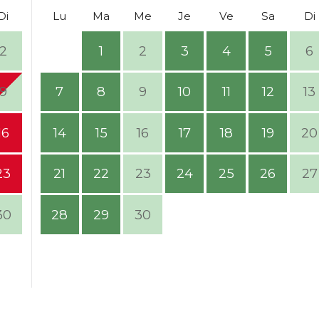
Di
Lu
Ma
Me
Je
Ve
Sa
Di
2
1
2
3
4
5
6
9
7
8
9
10
11
12
13
16
14
15
16
17
18
19
20
23
21
22
23
24
25
26
27
30
28
29
30