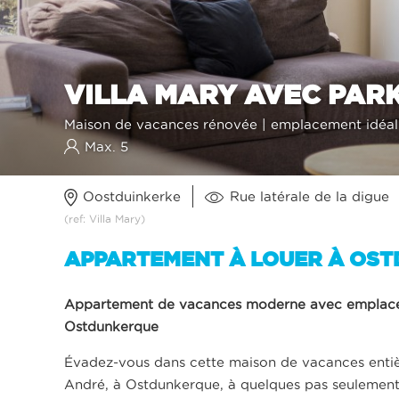
VILLA MARY AVEC PAR
Maison de vacances rénovée | emplacement idéal 
Max. 5
Oostduinkerke
Rue latérale de la digue
(ref: Villa Mary)
APPARTEMENT À LOUER À OS
Appartement de vacances moderne avec emplacemen
Ostdunkerque
Évadez-vous dans cette maison de vacances entière
André, à Ostdunkerque, à quelques pas seulement