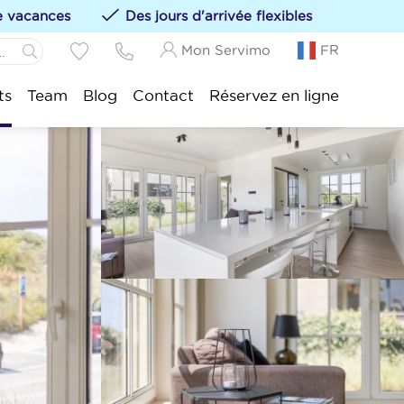
de vacances
Des jours d'arrivée flexibles
Mon Servimo
FR
Panne:
ts
Team
Blog
Contact
Réservez en ligne
s hébergements à vos favoris en cliquant sur le
Idesbald:
sijde:
tduinkerke:
uwpoort:
duine:
nkenberge:
kke-Heist: