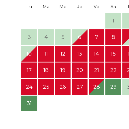
Lu
Ma
Me
Je
Ve
Sa
1
3
4
5
6
7
8
10
11
12
13
14
15
17
18
19
20
21
22
24
25
26
27
28
29
31