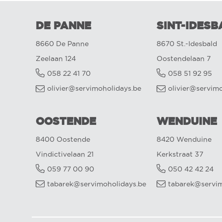
DE PANNE
SINT-IDESB
8660 De Panne
8670 St.-Idesbald
Zeelaan 124
Oostendelaan 7
058 22 41 70
058 51 92 95
olivier@servimoholidays.be
olivier@servim
OOSTENDE
WENDUINE
8400 Oostende
8420 Wenduine
Vindictivelaan 21
Kerkstraat 37
059 77 00 90
050 42 42 24
tabarek@servimoholidays.be
tabarek@servim