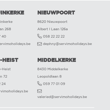
INKERKE
NIEUWPOORT
inkerke
8620 Nieuwpoort
aan 268
Albert I Laan 126a
7 40
058 22 22 22
ervimoholidays.be
dephny@servimoholidays.be
-HEIST
MIDDELKERKE
-Heist
8430 Middelkerke
n 72
Leopoldlaan 8
2 24
059 77 01 09
rvimoholidays.be
valeried@servimoholidays.be