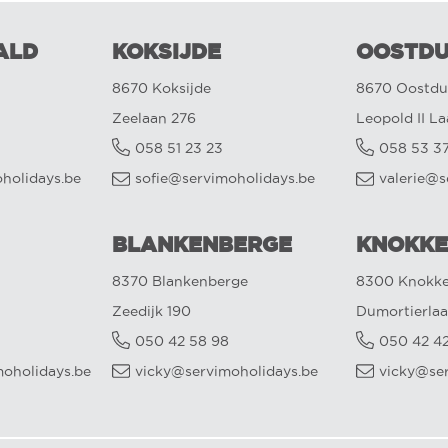
ALD
KOKSIJDE
OOSTDU
8670 Koksijde
8670 Oostdu
Zeelaan 276
Leopold II L
058 51 23 23
058 53 3
oholidays.be
sofie@servimoholidays.be
valerie@s
BLANKENBERGE
KNOKKE
8370 Blankenberge
8300 Knokke
Zeedijk 190
Dumortierlaa
050 42 58 98
050 42 4
oholidays.be
vicky@servimoholidays.be
vicky@se