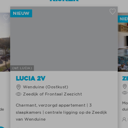
NIEUW
NI
(ref: LUCIA)
(ref:
LUCIA 2V
Z
Wenduine (Oostkust)
Zeedijk of Frontaal Zeezicht
Mo
Charmant, verzorgd appartement | 3
nde
du
slaapkamers | centrale ligging op de Zeedijk
van Wenduine