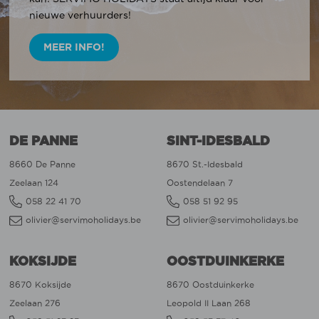
nieuwe verhuurders!
MEER INFO!
DE PANNE
SINT-IDESBALD
8660 De Panne
8670 St.-Idesbald
Zeelaan 124
Oostendelaan 7
058 22 41 70
058 51 92 95
olivier@servimoholidays.be
olivier@servimoholidays.be
KOKSIJDE
OOSTDUINKERKE
8670 Koksijde
8670 Oostduinkerke
Zeelaan 276
Leopold II Laan 268