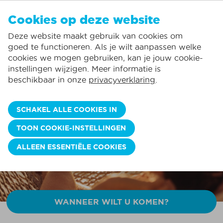
NL
Cookies op deze website
GEEN FAVORIETEN
De Panne:
Deze website maakt gebruik van cookies om
Prijzen verbruik inclusief*
Lokale service
Je kunt accommodaties toevoegen aan uw favorieten door op het
te
klikken.
goed te functioneren. Als je wilt aanpassen welke
Grootste aanbod vakantieverhuur
St.-Idesbald:
cookies we mogen gebruiken, kan je jouw cookie-
Flexibele aankomstdagen
Koksijde:
instellingen wijzigen. Meer informatie is
ONTDEK ONZE SUMMER DEALS
beschikbaar in onze
privacyverklaring
.
Oostduinkerke:
Geniet heel de zomer van EXTRA korting ☀️
Nieuwpoort:
BOEK NU>>
SCHAKEL ALLE COOKIES IN
Wenduine:
TOON COOKIE-INSTELLINGEN
Blankenberge:
ALLEEN ESSENTIËLE COOKIES
Knokke-Heist:
WANNEER WILT U KOMEN?