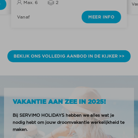
Max. 6
2
O
Va
MEER INFO
Vanaf
BEKIJK ONS VOLLEDIG AANBOD IN DE KIJKER >>
VAKANTIE AAN ZEE IN 2025!
Bij SERVIMO HOLIDAYS hebben we alles wat je
nodig hebt om jouw droomvakantie werkelijkheid te
maken.