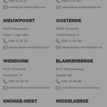
058 51 23 23
058 53 37 40
sofie@servimoholidays.be
valerie@servimoholidays.be
NIEUWPOORT
OOSTENDE
8620 Nieuwpoort
8400 Oostende
Albert I Laan 126a
Vindictivelaan 21
058 22 22 22
059 77 00 90
dephny@servimoholidays.be
tabarek@servimoholidays.be
WENDUINE
BLANKENBERGE
8420 Wenduine
8370 Blankenberge
Kerkstraat 37
Zeedijk 190
050 42 42 24
050 42 58 98
tabarek@servimoholidays.be
vicky@servimoholidays.be
KNOKKE-HEIST
MIDDELKERKE