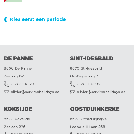
Kies eerst een periode
DE PANNE
SINT-IDESBALD
8660 De Panne
8670 St.-Idesbald
Zeelaan 124
Oostendelaan 7
058 22 41 70
058 51 92 95
olivier@servimoholidays.be
olivier@servimoholidays.be
KOKSIJDE
OOSTDUINKERKE
8670 Koksijde
8670 Oostduinkerke
Zeelaan 276
Leopold II Laan 268