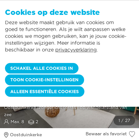
NL
Cookies op deze website
GEEN FAVORIETEN
De Panne:
Deze website maakt gebruik van cookies om
Prijzen verbruik inclusief*
Lokale service
Je kunt accommodaties toevoegen aan uw favorieten door op het
te
klikken.
goed te functioneren. Als je wilt aanpassen welke
Grootste aanbod vakantieverhuur
St.-Idesbald:
cookies we mogen gebruiken, kan je jouw cookie-
Flexibele aankomstdagen
Koksijde:
instellingen wijzigen. Meer informatie is
beschikbaar in onze
privacyverklaring
.
Oostduinkerke:
Nieuwpoort:
SCHAKEL ALLE COOKIES IN
Wenduine:
BLAUWVOET 0201 MET
TOON COOKIE-INSTELLINGEN
Blankenberge:
PARKING
ALLEEN ESSENTIËLE COOKIES
Knokke-Heist:
Duplexappartement met 3 slaapkamers te huur in
Oostduinkerke |zongericht terras | op wandelafstand van
zee
Max. 8
2
Bewaar als favoriet
Oostduinkerke