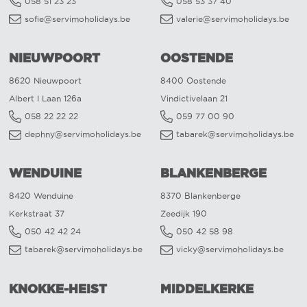
058 51 23 23
058 53 37 40
sofie@servimoholidays.be
valerie@servimoholidays.be
NIEUWPOORT
OOSTENDE
8620 Nieuwpoort
8400 Oostende
Albert I Laan 126a
Vindictivelaan 21
058 22 22 22
059 77 00 90
dephny@servimoholidays.be
tabarek@servimoholidays.be
WENDUINE
BLANKENBERGE
8420 Wenduine
8370 Blankenberge
Kerkstraat 37
Zeedijk 190
050 42 42 24
050 42 58 98
tabarek@servimoholidays.be
vicky@servimoholidays.be
KNOKKE-HEIST
MIDDELKERKE