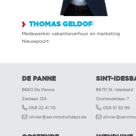
THOMAS GELDOF
Medewerker vakantieverhuur en marketing
Nieuwpoort
DE PANNE
SINT-IDESB
8660 De Panne
8670 St.-Idesbald
Zeelaan 124
Oostendelaan 7
058 22 41 70
058 51 92 95
olivier@servimoholidays.be
olivier@servim