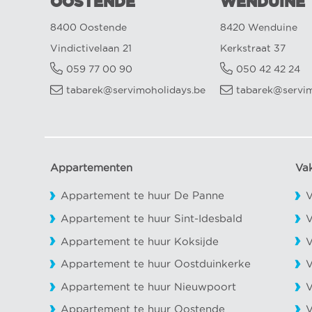
OOSTENDE
WENDUINE
8400 Oostende
8420 Wenduine
Vindictivelaan 21
Kerkstraat 37
059 77 00 90
050 42 42 24
tabarek@servimoholidays.be
tabarek@servim
Appartementen
Va
Appartement te huur De Panne
V
Appartement te huur Sint-Idesbald
V
Appartement te huur Koksijde
V
Appartement te huur Oostduinkerke
V
Appartement te huur Nieuwpoort
V
Appartement te huur Oostende
V