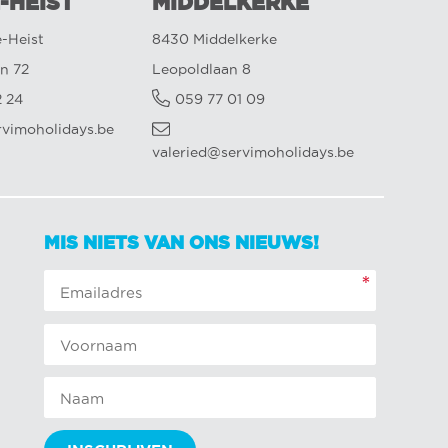
-HEIST
MIDDELKERKE
-Heist
8430 Middelkerke
n 72
Leopoldlaan 8
2 24
059 77 01 09
rvimoholidays.be
valeried@servimoholidays.be
MIS NIETS VAN ONS NIEUWS!
*