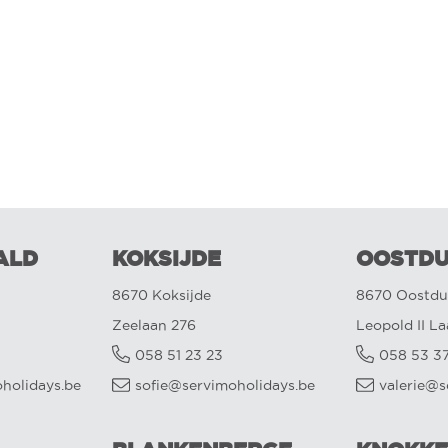
ALD
KOKSIJDE
OOSTDU
8670 Koksijde
8670 Oostdu
Zeelaan 276
Leopold II L
058 51 23 23
058 53 3
oholidays.be
sofie@servimoholidays.be
valerie@s