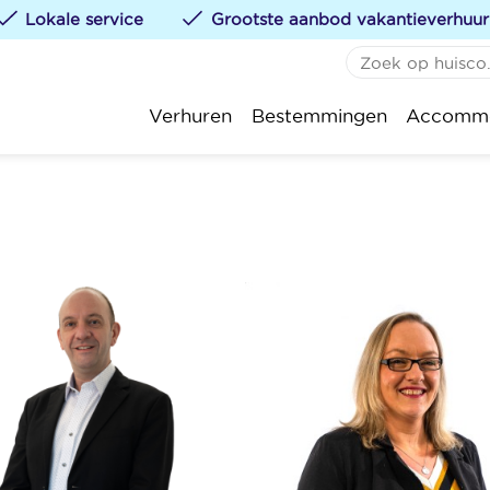
Lokale service
Grootste aanbod vakantieverhuur
GEEN FAVORIETE
De 
Verhuren
Bestemmingen
Accommo
Je kunt accommodatie
St.
klikken.
Kok
Oos
Nie
Wen
Bla
Kno