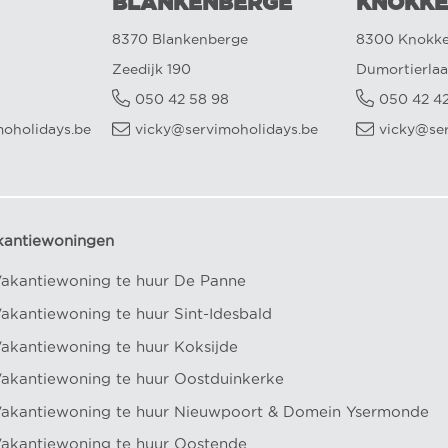
BLANKENBERGE
KNOKKE
8370 Blankenberge
8300 Knokke
Zeedijk 190
Dumortierlaa
050 42 58 98
050 42 4
oholidays.be
vicky@servimoholidays.be
vicky@se
kantiewoningen
akantiewoning te huur De Panne
akantiewoning te huur Sint-Idesbald
akantiewoning te huur Koksijde
akantiewoning te huur Oostduinkerke
akantiewoning te huur Nieuwpoort
&
Domein Ysermonde
akantiewoning te huur Oostende