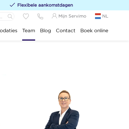
Flexibele aankomstdagen
Mijn Servimo
NL
N
Panne:
daties
Team
Blog
Contact
Boek online
s toevoegen aan uw favorieten door op het
te
-Idesbald:
sijde:
tduinkerke:
uwpoort:
duine:
nkenberge:
kke-Heist: