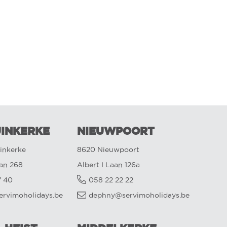
INKERKE
NIEUWPOORT
inkerke
8620 Nieuwpoort
aan 268
Albert I Laan 126a
7 40
058 22 22 22
ervimoholidays.be
dephny@servimoholidays.be