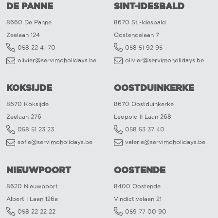
DE PANNE
SINT-IDESBALD
8660 De Panne
8670 St.-Idesbald
Zeelaan 124
Oostendelaan 7
058 22 41 70
058 51 92 95
olivier@servimoholidays.be
olivier@servimoholidays.be
KOKSIJDE
OOSTDUINKERKE
8670 Koksijde
8670 Oostduinkerke
Zeelaan 276
Leopold II Laan 268
058 51 23 23
058 53 37 40
sofie@servimoholidays.be
valerie@servimoholidays.be
NIEUWPOORT
OOSTENDE
8620 Nieuwpoort
8400 Oostende
Albert I Laan 126a
Vindictivelaan 21
058 22 22 22
059 77 00 90