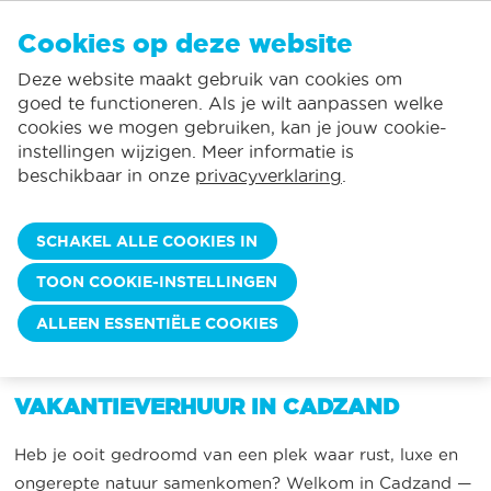
NL
Cookies op deze website
GEEN FAVORIETEN
De Panne:
Deze website maakt gebruik van cookies om
Prijzen verbruik inclusief*
Lokale service
Je kunt accommodaties toevoegen aan uw favorieten door op het
te
klikken.
goed te functioneren. Als je wilt aanpassen welke
Grootste aanbod vakantieverhuur
St.-Idesbald:
cookies we mogen gebruiken, kan je jouw cookie-
Flexibele aankomstdagen
Koksijde:
instellingen wijzigen. Meer informatie is
beschikbaar in onze
privacyverklaring
.
Oostduinkerke:
VAKANTIE IN CADZAND
Nieuwpoort:
Juweel van de Zeeuwse
SCHAKEL ALLE COOKIES IN
kust
Wenduine:
TOON COOKIE-INSTELLINGEN
Blankenberge:
ALLEEN ESSENTIËLE COOKIES
WANNEER WILT U KOMEN?
Knokke-Heist:
VAKANTIEVERHUUR IN CADZAND
Heb je ooit gedroomd van een plek waar rust, luxe en
ongerepte natuur samenkomen? Welkom in Cadzand —