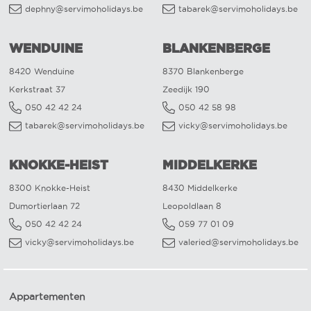
dephny@servimoholidays.be
tabarek@servimoholidays.be
WENDUINE
BLANKENBERGE
8420 Wenduine
8370 Blankenberge
Kerkstraat 37
Zeedijk 190
050 42 42 24
050 42 58 98
tabarek@servimoholidays.be
vicky@servimoholidays.be
KNOKKE-HEIST
MIDDELKERKE
8300 Knokke-Heist
8430 Middelkerke
Dumortierlaan 72
Leopoldlaan 8
050 42 42 24
059 77 01 09
vicky@servimoholidays.be
valeried@servimoholidays.be
Appartementen