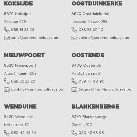
KOKSIJDE
OOSTDUINKERKE
8670 Koksijde
8670 Oostduinkerke
Zeelaan 276
Leopold II Laan 268
058 51 23 23
058 53 37 40
sofie@servimoholidays.be
valerie@servimoholidays.be
NIEUWPOORT
OOSTENDE
8620 Nieuwpoort
8400 Oostende
Albert I Laan 126a
Vindictivelaan 21
058 22 22 22
059 77 00 90
dephny@servimoholidays.be
tabarek@servimoholidays.be
WENDUINE
BLANKENBERGE
8420 Wenduine
8370 Blankenberge
Kerkstraat 37
Zeedijk 190
050 42 42 24
050 42 58 98