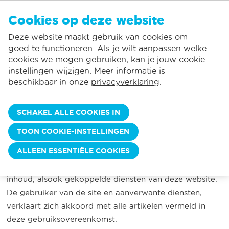
NL
Cookies op deze website
GEEN FAVORIETEN
De Panne:
Deze website maakt gebruik van cookies om
Prijzen verbruik inclusief*
Lokale service
Je kunt accommodaties toevoegen aan uw favorieten door op het
te
klikken.
goed te functioneren. Als je wilt aanpassen welke
Grootste aanbod vakantieverhuur
St.-Idesbald:
cookies we mogen gebruiken, kan je jouw cookie-
Flexibele aankomstdagen
Koksijde:
instellingen wijzigen. Meer informatie is
beschikbaar in onze
privacyverklaring
.
Oostduinkerke:
GEBRUIKERSOVEREENKOMST
Bescherming Persoonlijke Levenssfeer - Copyright
Nieuwpoort:
SCHAKEL ALLE COOKIES IN
Wenduine:
ARTIKEL 1: VOORWERP
TOON COOKIE-INSTELLINGEN
Blankenberge:
ALLEEN ESSENTIËLE COOKIES
Deze gebruiksovereenkomst bevat de bepalingen en de
Knokke-Heist:
voorwaarden van toepassing op het gebruik en de
inhoud, alsook gekoppelde diensten van deze website.
De gebruiker van de site en aanverwante diensten,
verklaart zich akkoord met alle artikelen vermeld in
deze gebruiksovereenkomst.