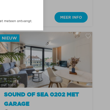
Max. 4
6
€ 1575,00
Vanaf
€ 819,00
MEER INFO
niet meteen ontvangt.
NIEUW
(ref: 3261)
SOUND OF SEA 0202 MET
GARAGE