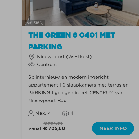
(ref: 3185)
THE GREEN 6 0401 MET
PARKING
Nieuwpoort (Westkust)
Centrum
Splinternieuw en modern ingericht
appartement I 2 slaapkamers met terras en
PARKING I gelegen in het CENTRUM van
Nieuwpoort Bad
Max. 4
4
€ 784,00
Vanaf
€ 705,60
MEER INFO