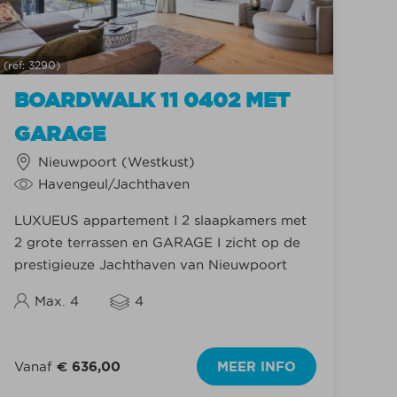
(ref: 3290)
BOARDWALK 11 0402 MET
GARAGE
Nieuwpoort (Westkust)
Havengeul/Jachthaven
LUXUEUS appartement I 2 slaapkamers met
2 grote terrassen en GARAGE I zicht op de
prestigieuze Jachthaven van Nieuwpoort
Max. 4
4
Vanaf
€ 636,00
MEER INFO