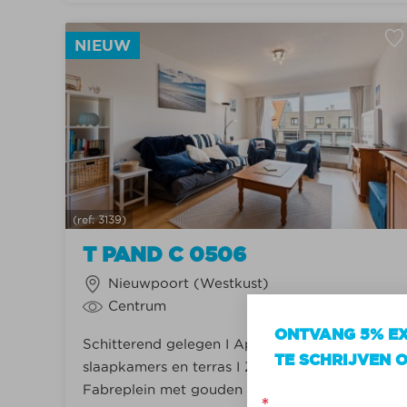
NIEUW
(ref: 3139)
T PAND C 0506
Nieuwpoort (Westkust)
Centrum
ONTVANG 5% EX
Schitterend gelegen I Appartement met 2
TE SCHRIJVEN O
slaapkamers en terras I Zicht op het Jan
Fabreplein met gouden schildpad
*