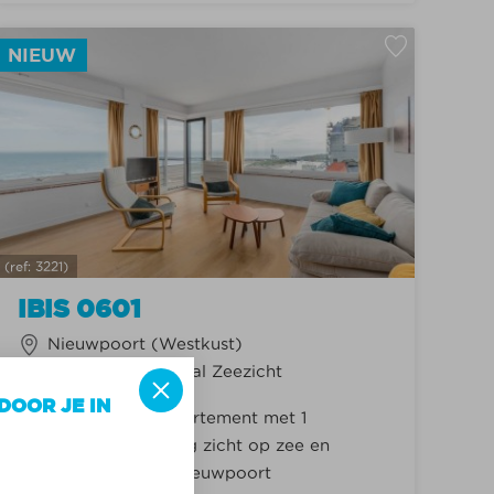
NIEUW
(ref: 3221)
IBIS 0601
Nieuwpoort (Westkust)
Zeedijk of Frontaal Zeezicht
DOOR JE IN
Vernieuwd hoekappartement met 1
slaapkamer I prachtig zicht op zee en
staktsel I ZEEDIJK Nieuwpoort