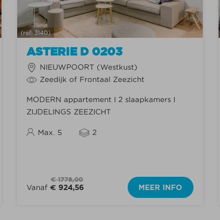
(ref: 3140)
ASTERIE D 0203
NIEUWPOORT (Westkust)
Zeedijk of Frontaal Zeezicht
MODERN appartement I 2 slaapkamers I
ZIJDELINGS ZEEZICHT
Max. 5
2
€ 1778,00
Vanaf
€ 924,56
MEER INFO