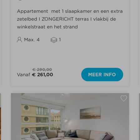
Appartement met 1 slaapkamer en een extra
zetelbed I ZONGERICHT terras I vlakbij de
winkelstraat en het strand
Max. 4
1
€ 290,00
Vanaf
€ 261,00
MEER INFO