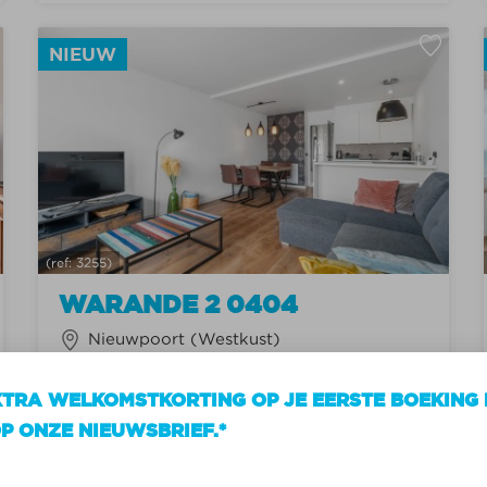
NIEUW
(ref: 3255)
WARANDE 2 0404
Nieuwpoort (Westkust)
Centrum
TRA WELKOMSTKORTING OP JE EERSTE BOEKING 
Vernieuwd en zonnig appartement I 1
P ONZE NIEUWSBRIEF.*
slaapkamer en mooi terras I CENTRUM
Nieuwpoort Bad