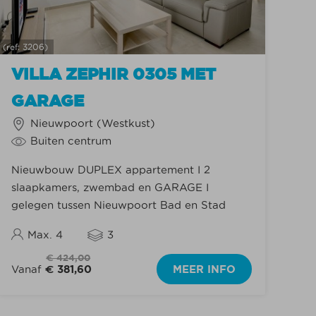
(ref: 3206)
VILLA ZEPHIR 0305 MET
GARAGE
Nieuwpoort (Westkust)
Buiten centrum
Nieuwbouw DUPLEX appartement I 2
slaapkamers, zwembad en GARAGE I
gelegen tussen Nieuwpoort Bad en Stad
Max. 4
3
€ 424,00
Vanaf
€ 381,60
MEER INFO