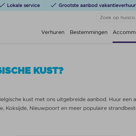
Lokale service
Grootste aanbod vakantieverhuur
GEEN FAVORIETE
De 
Verhuren
Bestemmingen
Accommo
Je kunt accommodatie
St.
klikken.
Kok
Oos
GISCHE KUST?
Nie
Wen
Bla
elgische kust met ons uitgebreide aanbod. Huur een a
Kno
e, Koksijde, Nieuwpoort en meer populaire strandbes