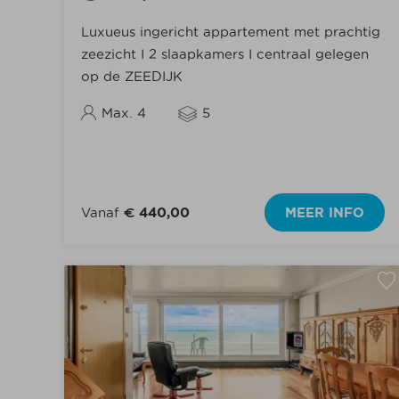
Luxueus ingericht appartement met prachtig
zeezicht I 2 slaapkamers I centraal gelegen
op de ZEEDIJK
Max. 4
5
Vanaf
€ 440,00
MEER INFO