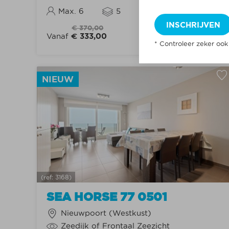
Max. 6
5
€ 370,00
Vanaf
€ 333,00
MEER INFO
* Controleer zeker ook
NIEUW
(ref: 3168)
SEA HORSE 77 0501
Nieuwpoort (Westkust)
Zeedijk of Frontaal Zeezicht