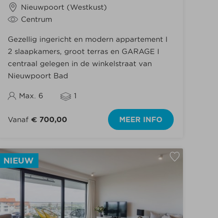
4 slaapkamers
(2)
Nieuwpoort (Westkust)
5 slaapkamers
Centrum
Gelijksvloer
(5)
Gezellig ingericht en modern appartement I
2 slaapkamers, groot terras en GARAGE I
centraal gelegen in de winkelstraat van
Nieuwpoort Bad
Max. 6
1
Vanaf
€ 700,00
MEER INFO
NIEUW