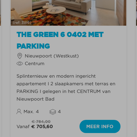
(ref: 3186)
THE GREEN 6 0402 MET
PARKING
Nieuwpoort (Westkust)
Centrum
Splinternieuw en modern ingericht
appartement I 2 slaapkamers met terras en
PARKING I gelegen in het CENTRUM van
Nieuwpoort Bad
Max. 4
4
€ 784,00
Vanaf
€ 705,60
MEER INFO