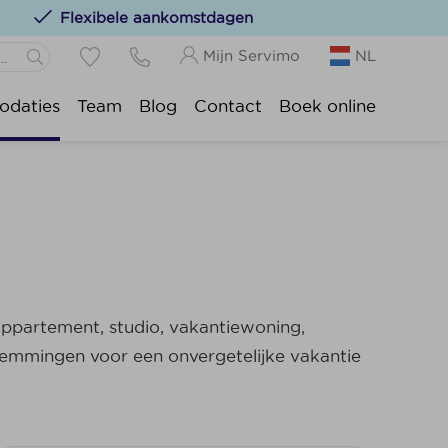
Flexibele aankomstdagen
Mijn Servimo
NL
N
Panne:
daties
Team
Blog
Contact
Boek online
s toevoegen aan uw favorieten door op het
te
-Idesbald:
sijde:
tduinkerke:
uwpoort:
duine:
nkenberge:
ppartement, studio, vakantiewoning,
kke-Heist:
temmingen voor een onvergetelijke vakantie