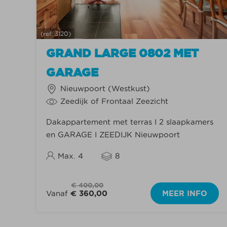
(ref: 3120)
GRAND LARGE 0802 MET
GARAGE
Nieuwpoort (Westkust)
Zeedijk of Frontaal Zeezicht
Dakappartement met terras I 2 slaapkamers
en GARAGE I ZEEDIJK Nieuwpoort
Max. 4
8
€ 400,00
Vanaf
€ 360,00
MEER INFO