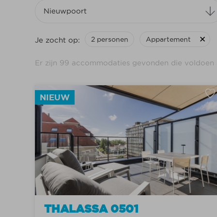
Nieuwpoort
Je zocht op:
2 personen
Appartement
Appartement
Er zijn
99
accommodaties gevonden die voldoen 
Studio
Villa/vakantiewoning
Garage
(23)
NIEUW
Parking
(8)
Kabine
Kleine huisdieren toegelaten
(3)
Huisdieren verboden
(96)
THALASSA 0501