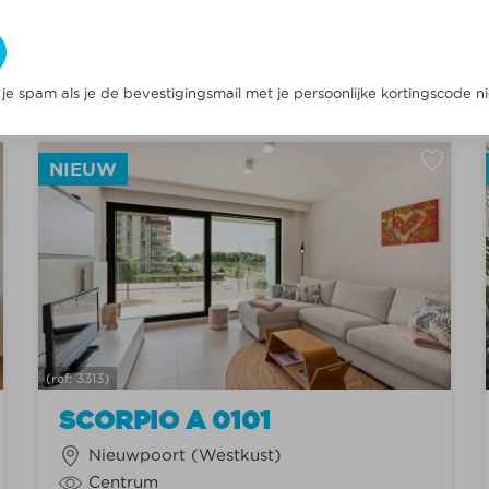
Max. 4
4
Vanaf
€ 478,00
MEER INFO
 je spam als je de bevestigingsmail met je persoonlijke kortingscode 
NIEUW
(ref: 3313)
SCORPIO A 0101
Nieuwpoort (Westkust)
Centrum