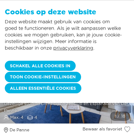
NL
Cookies op deze website
GEEN FAVORIETEN
De Panne:
Deze website maakt gebruik van cookies om
Prijzen verbruik inclusief*
Lokale service
Je kunt accommodaties toevoegen aan uw favorieten door op het
te
klikken.
goed te functioneren. Als je wilt aanpassen welke
Grootste aanbod vakantieverhuur
St.-Idesbald:
cookies we mogen gebruiken, kan je jouw cookie-
Flexibele aankomstdagen
Koksijde:
instellingen wijzigen. Meer informatie is
beschikbaar in onze
privacyverklaring
.
Oostduinkerke:
Nieuwpoort:
SCHAKEL ALLE COOKIES IN
Wenduine:
TOON COOKIE-INSTELLINGEN
Blankenberge:
ALLEEN ESSENTIËLE COOKIES
Knokke-Heist:
AMADEUS 0405
Gezellige studio I Dicht bij de zeilclub en Esplanade van De
Panne
Max. 4
4
Bewaar als favoriet
De Panne