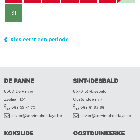
31
Kies eerst een periode
DE PANNE
SINT-IDESBALD
8660 De Panne
8670 St.-Idesbald
Zeelaan 124
Oostendelaan 7
058 22 41 70
058 51 92 95
olivier@servimoholidays.be
olivier@servimoholidays.be
KOKSIJDE
OOSTDUINKERKE