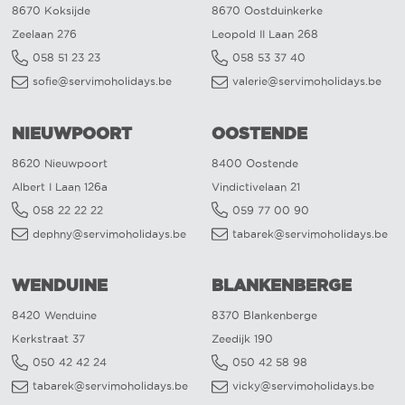
8670 Koksijde
8670 Oostduinkerke
Zeelaan 276
Leopold II Laan 268
058 51 23 23
058 53 37 40
sofie@servimoholidays.be
valerie@servimoholidays.be
NIEUWPOORT
OOSTENDE
8620 Nieuwpoort
8400 Oostende
Albert I Laan 126a
Vindictivelaan 21
058 22 22 22
059 77 00 90
dephny@servimoholidays.be
tabarek@servimoholidays.be
WENDUINE
BLANKENBERGE
8420 Wenduine
8370 Blankenberge
Kerkstraat 37
Zeedijk 190
050 42 42 24
050 42 58 98
tabarek@servimoholidays.be
vicky@servimoholidays.be