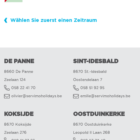
Wählen Sie zuerst einen Zeitraum
DE PANNE
SINT-IDESBALD
8660 De Panne
8670 St.-Idesbald
Zeelaan 124
Oostendelaan 7
058 22 41 70
058 51 92 95
olivier@servimoholidays.be
emilie@servimoholidays.be
KOKSIJDE
OOSTDUINKERKE
8670 Koksijde
8670 Oostduinkerke
Zeelaan 276
Leopold II Laan 268