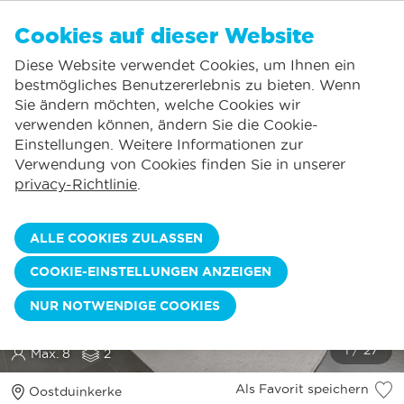
DE
Cookies auf dieser Website
KEINE FAVORITEN
De Panne:
Diese Website verwendet Cookies, um Ihnen ein
Preise inklusive Verbrauch*
Lokaler Service
Sie können Unterkünfte zu Ihren Favoriten hinzufügen, indem Sie auf die
klicken.
bestmögliches Benutzererlebnis zu bieten. Wenn
Größtes Angebot an Ferienunterkünften
St.-Idesbald:
Sie ändern möchten, welche Cookies wir
Flexible Anreisetage
Koksijde:
verwenden können, ändern Sie die Cookie-
Einstellungen. Weitere Informationen zur
Oostduinkerke:
Verwendung von Cookies finden Sie in unserer
Nieuwpoort:
privacy-Richtlinie
.
Wenduine:
BLAUWVOET 0201 MIT
ALLE COOKIES ZULASSEN
Blankenberge:
PARKPLATZ
COOKIE-EINSTELLUNGEN ANZEIGEN
Knokke-Heist:
Duplex-Wohnung mit 3 Schlafzimmern zu mieten in
NUR NOTWENDIGE COOKIES
Oostduinkerke |Südterrasse | nur wenige Gehminuten vom
Meer entfernt
Max. 8
2
Als Favorit speichern
Oostduinkerke