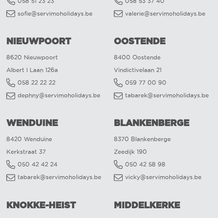
058 51 23 23
058 53 37 40
sofie@servimoholidays.be
valerie@servimoholidays.be
NIEUWPOORT
OOSTENDE
8620 Nieuwpoort
8400 Oostende
Albert I Laan 126a
Vindictivelaan 21
058 22 22 22
059 77 00 90
dephny@servimoholidays.be
tabarek@servimoholidays.be
WENDUINE
BLANKENBERGE
8420 Wenduine
8370 Blankenberge
Kerkstraat 37
Zeedijk 190
050 42 42 24
050 42 58 98
tabarek@servimoholidays.be
vicky@servimoholidays.be
KNOKKE-HEIST
MIDDELKERKE