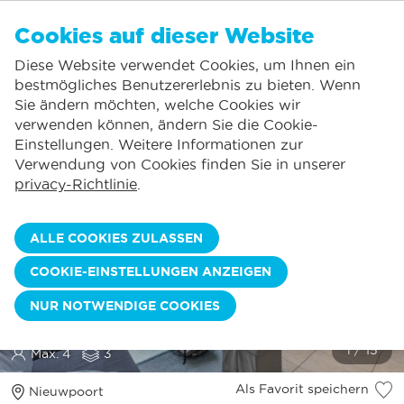
DE
Cookies auf dieser Website
KEINE FAVORITEN
De Panne:
Diese Website verwendet Cookies, um Ihnen ein
Preise inklusive Verbrauch*
Lokaler Service
Sie können Unterkünfte zu Ihren Favoriten hinzufügen, indem Sie auf die
klicken.
bestmögliches Benutzererlebnis zu bieten. Wenn
Größtes Angebot an Ferienunterkünften
St.-Idesbald:
Sie ändern möchten, welche Cookies wir
Flexible Anreisetage
Koksijde:
verwenden können, ändern Sie die Cookie-
Einstellungen. Weitere Informationen zur
Oostduinkerke:
Verwendung von Cookies finden Sie in unserer
Nieuwpoort:
privacy-Richtlinie
.
Wenduine:
ALLE COOKIES ZULASSEN
Blankenberge:
NEOPORTUS B 0306
COOKIE-EINSTELLUNGEN ANZEIGEN
Knokke-Heist:
Gemütliche und sonnenverwöhnte Wohnung | 1
NUR NOTWENDIGE COOKIES
Schlafzimmer, Schlafecke und schöne Terrasse | Gehweite
zum Hafenkanal von Nieuwpoort
Max. 4
3
Als Favorit speichern
Nieuwpoort