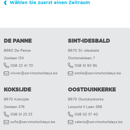
Wählen Sie zuerst einen Zeitraum
DE PANNE
SINT-IDESBALD
8660 De Panne
8670 St.-Idesbald
Zeelaan 124
Oostendelaan 7
058 22 41 70
058 51 92 95
olivier@servimoholidays.be
emilie@servimoholidays.be
KOKSIJDE
OOSTDUINKERKE
8670 Koksijde
8670 Oostduinkerke
Zeelaan 276
Leopold II Laan 268
058 51 23 23
058 53 37 40
sofie@servimoholidays.be
valerie@servimoholidays.be