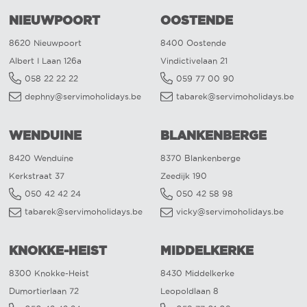
NIEUWPOORT
OOSTENDE
8620 Nieuwpoort
8400 Oostende
Albert I Laan 126a
Vindictivelaan 21
058 22 22 22
059 77 00 90
dephny@servimoholidays.be
tabarek@servimoholidays.be
WENDUINE
BLANKENBERGE
8420 Wenduine
8370 Blankenberge
Kerkstraat 37
Zeedijk 190
050 42 42 24
050 42 58 98
tabarek@servimoholidays.be
vicky@servimoholidays.be
KNOKKE-HEIST
MIDDELKERKE
8300 Knokke-Heist
8430 Middelkerke
Dumortierlaan 72
Leopoldlaan 8