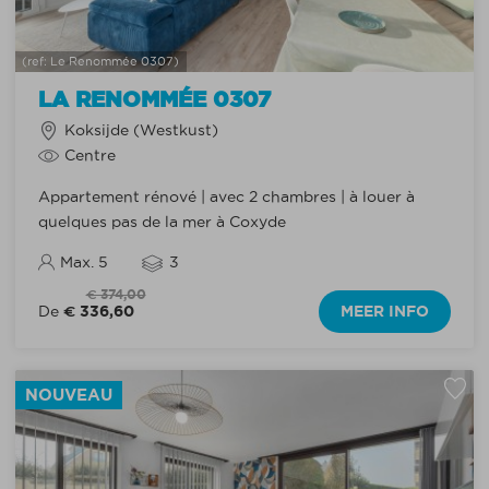
(ref: Le Renommée 0307)
LA RENOMMÉE 0307
Koksijde (Westkust)
Centre
Appartement rénové | avec 2 chambres | à louer à
quelques pas de la mer à Coxyde
Max. 5
3
€ 374,00
€ 336,60
MEER INFO
De
NOUVEAU