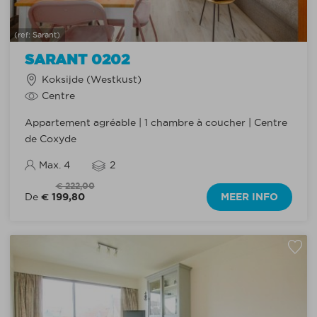
(ref: Sarant)
SARANT 0202
Koksijde (Westkust)
Centre
Appartement agréable | 1 chambre à coucher | Centre
de Coxyde
Max. 4
2
€ 222,00
€ 199,80
MEER INFO
De