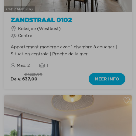
(ref: ZANDSTR)
ZANDSTRAAL 0102
Koksijde (Westkust)
Centre
Appartement moderne avec 1 chambre à coucher |
Situation centrale | Proche de la mer
Max. 2
1
€ 1225,00
€ 637,00
MEER INFO
De