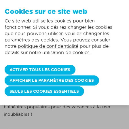
FR
Cookies sur ce site web
AUCUN FAVORI
De Panne:
Ce site web utilise les cookies pour bien
Comprend la consommation normale*
Service local
Vous pouvez ajouter des hébergements à vos favoris en cliquant sur le
te
klikken.
fonctionner. Si vous désirez changer les cookies
La plus grande offre de location de vacances
St.-Idesbald:
que nous pouvons utiliser, veuillez changer les
Des jours d'arrivée flexibles
Koksijde:
paramètres des cookies. Vous pouvez consuler
notre
politique de confidentialité
pour plus de
Oostduinkerke:
VACANCES À LA CÔTE BELGE ?
détails sur notre utilisation de cookies.
Réservez ici votre logement de vacances idéal !
Nieuwpoort:
Wenduine:
Découvrez la location de vacances parfaite sur la côte
ACTIVER TOUS LES COOKIES
belge avec notre large sélection. Louez un
Blankenberge:
AFFICHER LE PARAMÈTRE DES COOKIES
appartement, un studio, une maison de vacances, un
Knokke-Heist:
SEULS LES COOKIES ESSENTIELS
penthouse à Blankenberge, De Panne, Knokke,
Koksijde, Nieuwpoort et d'autres destinations
balnéaires populaires pour des vacances à la mer
inoubliables !