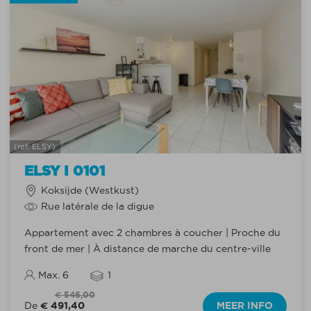
(ref: ELSY)
ELSY I 0101
Koksijde (Westkust)
Rue latérale de la digue
Appartement avec 2 chambres à coucher | Proche du
front de mer | À distance de marche du centre-ville
Max. 6
1
€ 546,00
€ 491,40
MEER INFO
De