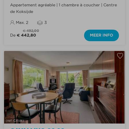
Appartement agréable | 1 chambre à coucher | Centre
de Koksijde
Max. 2
3
€ 492,00
€ 442,80
MEER INFO
De
(ref: CAVA)