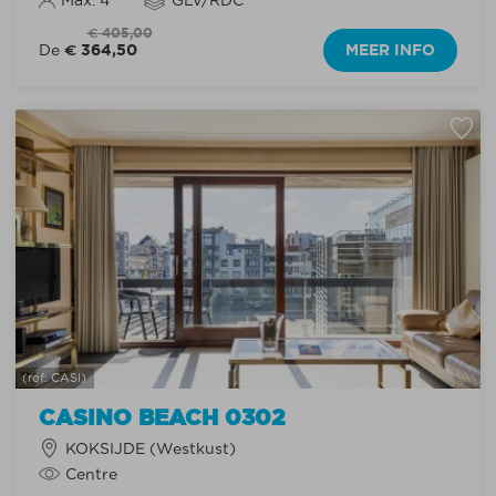
Max. 4
GLV/RDC
€ 405,00
€ 364,50
MEER INFO
De
(ref: CASI)
CASINO BEACH 0302
KOKSIJDE (Westkust)
Centre