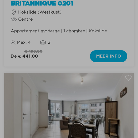
BRITANNIQUE 0201
Koksijde (Westkust)
Centre
Appartement moderne | 1 chambre | Koksijde
Max. 4
2
€ 490,00
€ 441,00
MEER INFO
De