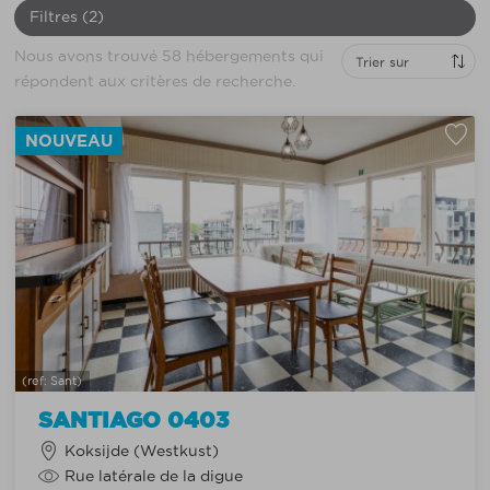
Filtres
(2)
Nous avons trouvé
58
hébergements qui
répondent aux critères de recherche.
NOUVEAU
(ref: Sant)
SANTIAGO 0403
Koksijde (Westkust)
Rue latérale de la digue