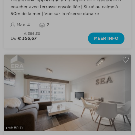
coucher avec terrasse ensoleillée | Situé au calme à
50m de la mer | Vue sur la réserve dunaire
Max. 4
2
€ 396,30
€ 356,67
MEER INFO
De
(ref: BRIT)