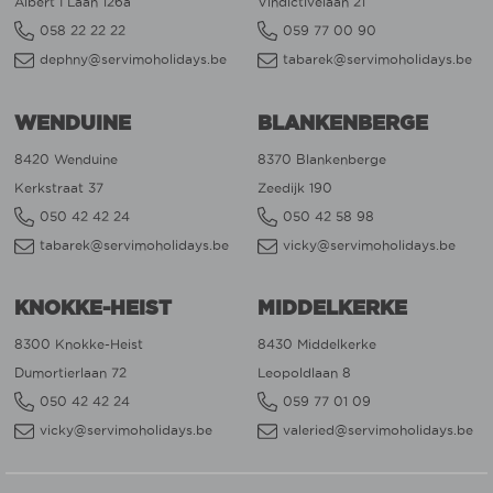
Albert I Laan 126a
Vindictivelaan 21
058 22 22 22
059 77 00 90
dephny@servimoholidays.be
tabarek@servimoholidays.be
WENDUINE
BLANKENBERGE
8420 Wenduine
8370 Blankenberge
Kerkstraat 37
Zeedijk 190
050 42 42 24
050 42 58 98
tabarek@servimoholidays.be
vicky@servimoholidays.be
KNOKKE-HEIST
MIDDELKERKE
8300 Knokke-Heist
8430 Middelkerke
Dumortierlaan 72
Leopoldlaan 8
050 42 42 24
059 77 01 09
vicky@servimoholidays.be
valeried@servimoholidays.be