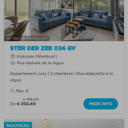
(ref: Ster Der Zee 024 GV)
STER DER ZEE 024 GV
Koksijde (Westkust)
Rue latérale de la digue
Appartement cosy | 2 chambres | Rue adjacente à la
digue
Max. 6
€ 336,00
€ 302,40
MEER INFO
De
NOUVEAU