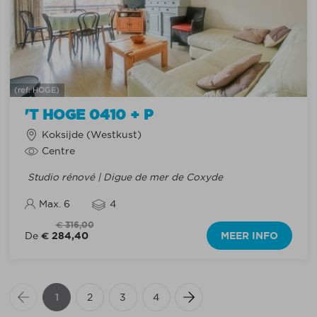
(ref: HOGE)
'T HOGE 0410 + P
Koksijde (Westkust)
Centre
Studio rénové | Digue de mer de Coxyde
Max. 6
4
€ 316,00
€ 284,40
MEER INFO
De
1
2
3
4