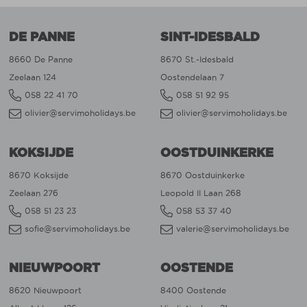
DE PANNE
SINT-IDESBALD
8660 De Panne
8670 St.-Idesbald
Zeelaan 124
Oostendelaan 7
058 22 41 70
058 51 92 95
olivier@servimoholidays.be
olivier@servimoholidays.be
KOKSIJDE
OOSTDUINKERKE
8670 Koksijde
8670 Oostduinkerke
Zeelaan 276
Leopold II Laan 268
058 51 23 23
058 53 37 40
sofie@servimoholidays.be
valerie@servimoholidays.be
NIEUWPOORT
OOSTENDE
8620 Nieuwpoort
8400 Oostende