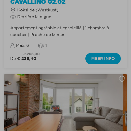
CAVALLINO 02.02
Koksijde (Westkust)
Derrière la digue
Appartement agréable et ensoleillé | 1 chambre à
coucher | Proche de la mer
Max. 6
1
€ 266,00
€ 239,40
MEER INFO
De