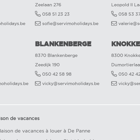
Zeelaan 276
Leopold II L
058 51 23 23
058 53 3
oholidays.be
sofie@servimoholidays.be
valerie@s
BLANKENBERGE
KNOKKE
8370 Blankenberge
8300 Knokke
Zeedijk 190
Dumortierlaa
050 42 58 98
050 42 4
oholidays.be
vicky@servimoholidays.be
vicky@se
ison de vacances
aison de vacances à louer à De Panne