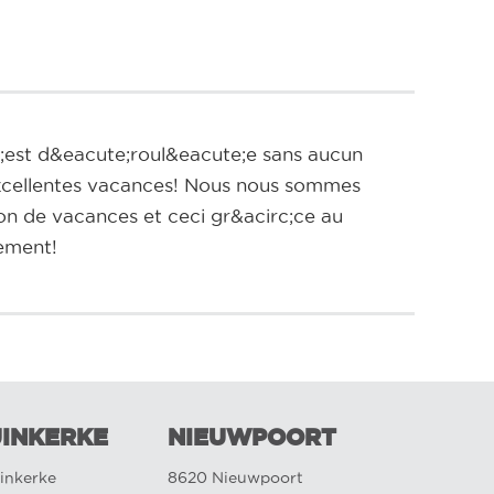
o;est d&eacute;roul&eacute;e sans aucun
xcellentes vacances! Nous nous sommes
n de vacances et ceci gr&acirc;ce au
nement!
INKERKE
NIEUWPOORT
inkerke
8620 Nieuwpoort