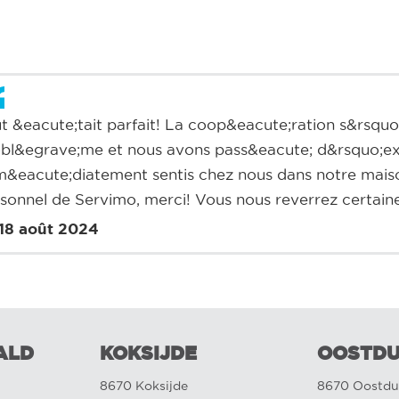
t &eacute;tait parfait! La coop&eacute;ration s&rsqu
bl&egrave;me et nous avons pass&eacute; d&rsquo;e
&eacute;diatement sentis chez nous dans notre maiso
sonnel de Servimo, merci! Vous nous reverrez certai
18 août 2024
ALD
KOKSIJDE
OOSTDU
8670 Koksijde
8670 Oostdu