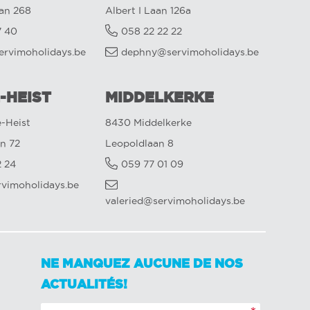
aan 268
Albert I Laan 126a
7 40
058 22 22 22
ervimoholidays.be
dephny@servimoholidays.be
-HEIST
MIDDELKERKE
-Heist
8430 Middelkerke
n 72
Leopoldlaan 8
2 24
059 77 01 09
rvimoholidays.be
valeried@servimoholidays.be
NE MANQUEZ AUCUNE DE NOS
ACTUALITÉS!