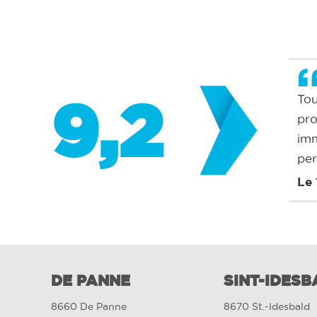
9,2
Tou
pro
imm
per
Le 
DE PANNE
SINT-IDESB
8660 De Panne
8670 St.-Idesbald