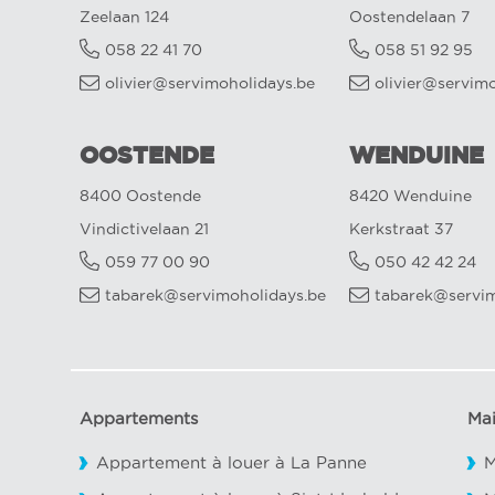
Zeelaan 124
Oostendelaan 7
058 22 41 70
058 51 92 95
olivier@servimoholidays.be
olivier@servim
OOSTENDE
WENDUINE
8400 Oostende
8420 Wenduine
Vindictivelaan 21
Kerkstraat 37
059 77 00 90
050 42 42 24
tabarek@servimoholidays.be
tabarek@servim
Appartements
Ma
Appartement à louer à La Panne
M