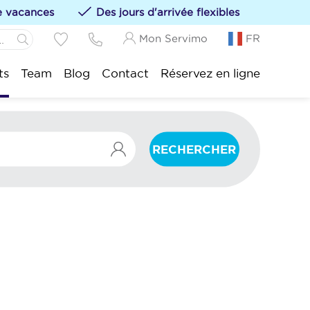
de vacances
Des jours d'arrivée flexibles
Mon Servimo
FR
Panne:
ts
Team
Blog
Contact
Réservez en ligne
s hébergements à vos favoris en cliquant sur le
Idesbald:
sijde:
tduinkerke:
RECHERCHER
uwpoort:
duine:
nkenberge:
kke-Heist: