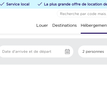
Service local
La plus grande offre de location 
AUCUN FAVORI
De 
Louer
Destinations
Hébergemen
Vous pouvez ajouter de
St.-
te klikken.
Kok
Oos
2 personnes
Nie
Wen
Bla
Kno