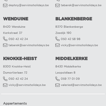
dephny@servimoholidays.be
tabarek@servimoholidays.be
WENDUINE
BLANKENBERGE
8420 Wenduine
8370 Blankenberge
Kerkstraat 37
Zeedijk 190
050 42 42 24
050 42 58 98
tabarek@servimoholidays.be
vicky@servimoholidays.be
KNOKKE-HEIST
MIDDELKERKE
8300 Knokke-Heist
8430 Middelkerke
Dumortierlaan 72
Leopoldlaan 8
050 42 42 24
059 77 01 09
vicky@servimoholidays.be
valeried@servimoholidays.be
Appartements