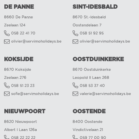
DE PANNE
SINT-IDESBALD
8660 De Panne
8670 St.-Idesbald
Zeelaan 124
Oostendelaan 7
058 22 41 70
058 51 92 95
olivier@servimoholidays.be
olivier@servimoholidays.be
KOKSIJDE
OOSTDUINKERKE
8670 Koksijde
8670 Oostduinkerke
Zeelaan 276
Leopold II Laan 268
058 51 23 23
058 53 37 40
sofie@servimoholidays.be
valerie@servimoholidays.be
NIEUWPOORT
OOSTENDE
8620 Nieuwpoort
8400 Oostende
Albert I Laan 126a
Vindictivelaan 21
058 22 22 22
059 77 00 90