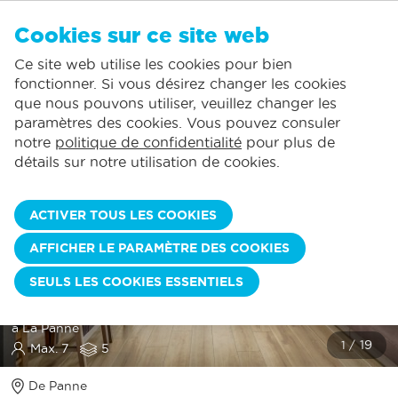
FR
Cookies sur ce site web
AUCUN FAVORI
De Panne:
Ce site web utilise les cookies pour bien
Comprend la consommation normale*
Service local
Vous pouvez ajouter des hébergements à vos favoris en cliquant sur le
te
klikken.
fonctionner. Si vous désirez changer les cookies
La plus grande offre de location de vacances
St.-Idesbald:
que nous pouvons utiliser, veuillez changer les
Des jours d'arrivée flexibles
Koksijde:
paramètres des cookies. Vous pouvez consuler
notre
politique de confidentialité
pour plus de
Oostduinkerke:
détails sur notre utilisation de cookies.
Nieuwpoort:
Wenduine:
ACTIVER TOUS LES COOKIES
Blankenberge:
AFFICHER LE PARAMÈTRE DES COOKIES
Knokke-Heist:
BAUDOIN 0503
SEULS LES COOKIES ESSENTIELS
Appartement rénové I 2 chambres à coucher I Front de mer
à La Panne
Max. 7
5
De Panne