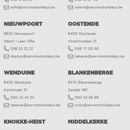
sofie@servimoholidays.be
valerie@servimoholidays.be
NIEUWPOORT
OOSTENDE
8620 Nieuwpoort
8400 Oostende
Albert I Laan 126a
Vindictivelaan 21
058 22 22 22
059 77 00 90
dephny@servimoholidays.be
tabarek@servimoholidays.be
WENDUINE
BLANKENBERGE
8420 Wenduine
8370 Blankenberge
Kerkstraat 37
Zeedijk 190
050 42 42 24
050 42 58 98
tabarek@servimoholidays.be
vicky@servimoholidays.be
KNOKKE-HEIST
MIDDELKERKE