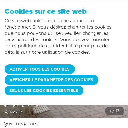
FR
Cookies sur ce site web
AUCUN FAVORI
De Panne:
Ce site web utilise les cookies pour bien
Comprend la consommation normale*
Service local
Vous pouvez ajouter des hébergements à vos favoris en cliquant sur le
te
klikken.
fonctionner. Si vous désirez changer les cookies
La plus grande offre de location de vacances
St.-Idesbald:
que nous pouvons utiliser, veuillez changer les
Des jours d'arrivée flexibles
Koksijde:
paramètres des cookies. Vous pouvez consuler
notre
politique de confidentialité
pour plus de
Oostduinkerke:
détails sur notre utilisation de cookies.
Nieuwpoort:
Wenduine:
ACTIVER TOUS LES COOKIES
Blankenberge:
AFFICHER LE PARAMÈTRE DES COOKIES
Knokke-Heist:
AALDUIKER 18
SEULS LES COOKIES ESSENTIELS
Maison de vacances dans le domaine tranquille d'Ysemonde,
à 1,5 km de la mer.
Max. 2
NIEUWPOORT