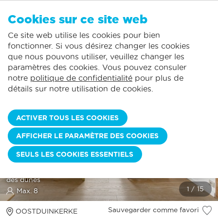
FR
Cookies sur ce site web
AUCUN FAVORI
De Panne:
Ce site web utilise les cookies pour bien
Comprend la consommation normale*
Service local
Vous pouvez ajouter des hébergements à vos favoris en cliquant sur le
te
klikken.
fonctionner. Si vous désirez changer les cookies
La plus grande offre de location de vacances
St.-Idesbald:
que nous pouvons utiliser, veuillez changer les
Des jours d'arrivée flexibles
Koksijde:
paramètres des cookies. Vous pouvez consuler
notre
politique de confidentialité
pour plus de
Oostduinkerke:
détails sur notre utilisation de cookies.
Nieuwpoort:
Wenduine:
ACTIVER TOUS LES COOKIES
Blankenberge:
AFFICHER LE PARAMÈTRE DES COOKIES
Knokke-Heist:
OASIS AVEC PARKING
SEULS LES COOKIES ESSENTIELS
Charmante villa côtière | 4 chambres | Situé au calme près
des dunes
Max. 8
Sauvegarder comme favori
OOSTDUINKERKE