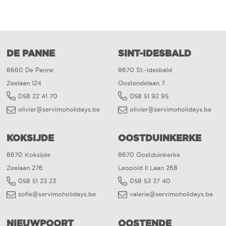
DE PANNE
SINT-IDESBALD
8660 De Panne
8670 St.-Idesbald
Zeelaan 124
Oostendelaan 7
058 22 41 70
058 51 92 95
olivier@servimoholidays.be
olivier@servimoholidays.be
KOKSIJDE
OOSTDUINKERKE
8670 Koksijde
8670 Oostduinkerke
Zeelaan 276
Leopold II Laan 268
058 51 23 23
058 53 37 40
sofie@servimoholidays.be
valerie@servimoholidays.be
NIEUWPOORT
OOSTENDE