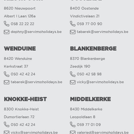
8620 Nieuwpoort
8400 Oostende
Albert I Laan 126a
Vindictivelaan 21
058 22 22 22
059 77 00 90
dephny@servimoholidays.be
tabarek@servimoholidays.be
WENDUINE
BLANKENBERGE
8420 Wenduine
8370 Blankenberge
Kerkstraat 37
Zeedijk 190
050 42 42 24
050 42 58 98
tabarek@servimoholidays.be
vicky@servimoholidays.be
KNOKKE-HEIST
MIDDELKERKE
8300 Knokke-Heist
8430 Middelkerke
Dumortierlaan 72
Leopoldlaan 8
050 42 42 24
059 77 01 09
vicky@servimoholidays.be
valeried@servimoholidays.be