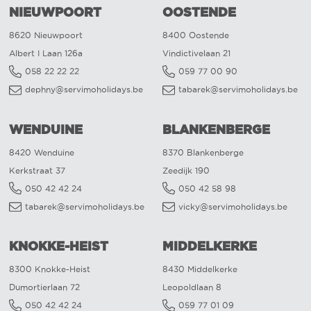
NIEUWPOORT
OOSTENDE
8620 Nieuwpoort
8400 Oostende
Albert I Laan 126a
Vindictivelaan 21
058 22 22 22
059 77 00 90
dephny@servimoholidays.be
tabarek@servimoholidays.be
WENDUINE
BLANKENBERGE
8420 Wenduine
8370 Blankenberge
Kerkstraat 37
Zeedijk 190
050 42 42 24
050 42 58 98
tabarek@servimoholidays.be
vicky@servimoholidays.be
KNOKKE-HEIST
MIDDELKERKE
8300 Knokke-Heist
8430 Middelkerke
Dumortierlaan 72
Leopoldlaan 8
050 42 42 24
059 77 01 09