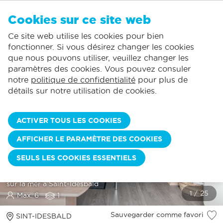
FR
Cookies sur ce site web
AUCUN FAVORI
De Panne:
Ce site web utilise les cookies pour bien
Comprend la consommation normale*
Service local
Vous pouvez ajouter des hébergements à vos favoris en cliquant sur le
te
klikken.
fonctionner. Si vous désirez changer les cookies
La plus grande offre de location de vacances
St.-Idesbald:
que nous pouvons utiliser, veuillez changer les
Des jours d'arrivée flexibles
Koksijde:
paramètres des cookies. Vous pouvez consuler
notre
politique de confidentialité
pour plus de
Oostduinkerke:
détails sur notre utilisation de cookies.
Nieuwpoort:
Wenduine:
ACTIVER TOUS LES COOKIES
Blankenberge:
AFFICHER LE PARAMÈTRE DES COOKIES
Knokke-Heist:
GARI 0102
SEULS LES COOKIES ESSENTIELS
Appartement pratique I 3 chambres à coucher I Vue latérale
sur la mer à Saint-Idesbald
Max. 6
1
Sauvegarder comme favori
SINT-IDESBALD