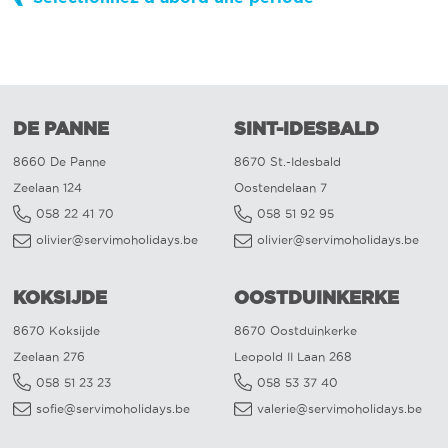
DE PANNE
SINT-IDESBALD
8660 De Panne
8670 St.-Idesbald
Zeelaan 124
Oostendelaan 7
058 22 41 70
058 51 92 95
olivier@servimoholidays.be
olivier@servimoholidays.be
KOKSIJDE
OOSTDUINKERKE
8670 Koksijde
8670 Oostduinkerke
Zeelaan 276
Leopold II Laan 268
058 51 23 23
058 53 37 40
sofie@servimoholidays.be
valerie@servimoholidays.be