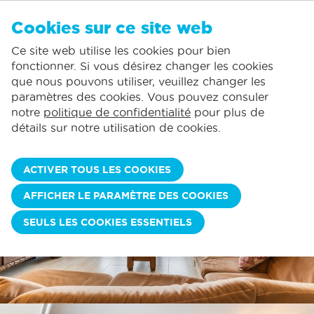
FR
Cookies sur ce site web
AUCUN FAVORI
De Panne:
Ce site web utilise les cookies pour bien
Comprend la consommation normale*
Service local
Vous pouvez ajouter des hébergements à vos favoris en cliquant sur le
te
klikken.
fonctionner. Si vous désirez changer les cookies
La plus grande offre de location de vacances
St.-Idesbald:
que nous pouvons utiliser, veuillez changer les
Des jours d'arrivée flexibles
Koksijde:
paramètres des cookies. Vous pouvez consuler
notre
politique de confidentialité
pour plus de
Oostduinkerke:
détails sur notre utilisation de cookies.
Nieuwpoort:
Wenduine:
ACTIVER TOUS LES COOKIES
Blankenberge:
AFFICHER LE PARAMÈTRE DES COOKIES
Knokke-Heist:
SEULS LES COOKIES ESSENTIELS