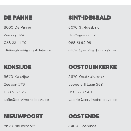
DE PANNE
SINT-IDESBALD
8660 De Panne
8670 St.-Idesbald
Zeelaan 124
Oostendelaan 7
058 22 41 70
058 51 92 95
olivier@servimoholidays.be
olivier@servimoholidays.be
KOKSIJDE
OOSTDUINKERKE
8670 Koksijde
8670 Oostduinkerke
Zeelaan 276
Leopold II Laan 268
058 51 23 23
058 53 37 40
sofie@servimoholidays.be
valerie@servimoholidays.be
NIEUWPOORT
OOSTENDE
8620 Nieuwpoort
8400 Oostende