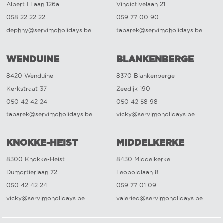
Albert I Laan 126a
Vindictivelaan 21
058 22 22 22
059 77 00 90
dephny@servimoholidays.be
tabarek@servimoholidays.be
WENDUINE
BLANKENBERGE
8420 Wenduine
8370 Blankenberge
Kerkstraat 37
Zeedijk 190
050 42 42 24
050 42 58 98
tabarek@servimoholidays.be
vicky@servimoholidays.be
KNOKKE-HEIST
MIDDELKERKE
8300 Knokke-Heist
8430 Middelkerke
Dumortierlaan 72
Leopoldlaan 8
050 42 42 24
059 77 01 09
vicky@servimoholidays.be
valeried@servimoholidays.be