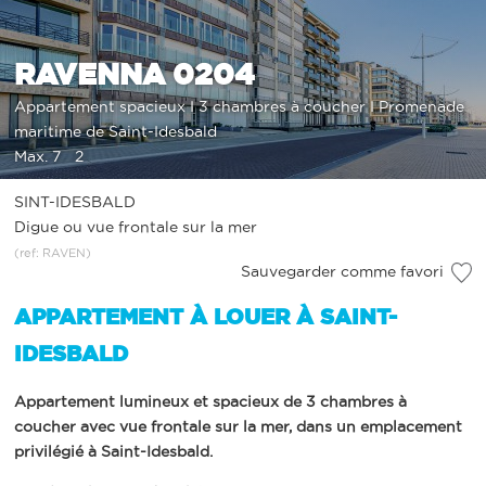
RAVENNA 0204
Appartement spacieux I 3 chambres à coucher I Promenade
maritime de Saint-Idesbald
Max. 7
2
SINT-IDESBALD
Digue ou vue frontale sur la mer
(ref: RAVEN)
Sauvegarder comme favori
APPARTEMENT À LOUER À SAINT-
IDESBALD
Appartement lumineux et spacieux de 3 chambres à
coucher avec vue frontale sur la mer, dans un emplacement
privilégié à Saint-Idesbald.