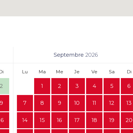
Septembre
2026
Di
Lu
Ma
Me
Je
Ve
Sa
Di
2
1
2
3
4
5
6
9
7
8
9
10
11
12
13
16
14
15
16
17
18
19
20