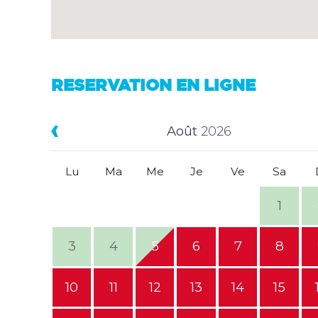
RESERVATION EN LIGNE
Août
2026
Lu
Ma
Me
Je
Ve
Sa
1
3
4
5
6
7
8
10
11
12
13
14
15