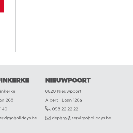
INKERKE
NIEUWPOORT
inkerke
8620 Nieuwpoort
aan 268
Albert I Laan 126a
7 40
058 22 22 22
ervimoholidays.be
dephny@servimoholidays.be