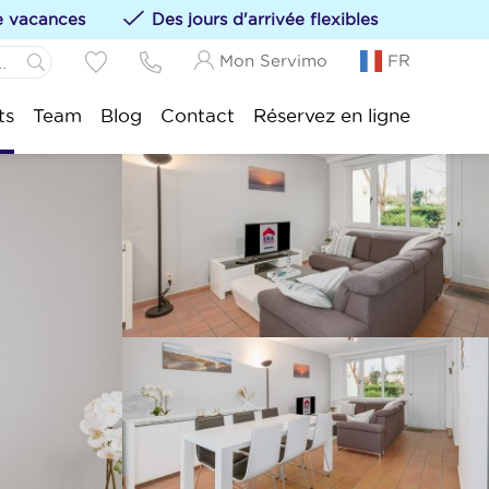
de vacances
Des jours d'arrivée flexibles
Mon Servimo
FR
Panne:
ts
Team
Blog
Contact
Réservez en ligne
s hébergements à vos favoris en cliquant sur le
Idesbald:
sijde:
tduinkerke:
uwpoort:
duine:
nkenberge:
kke-Heist: