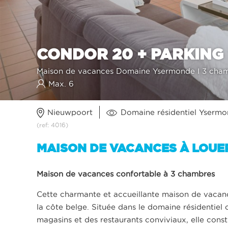
CONDOR 20 + PARKING
Maison de vacances Domaine Ysermonde I 3 chambr
Max. 6
Nieuwpoort
Domaine résidentiel Yserm
(ref: 4016)
MAISON DE VACANCES À LOUE
Maison de vacances confortable à 3 chambres
Cette charmante et accueillante maison de vacance
la côte belge. Située dans le domaine résidentiel
magasins et des restaurants conviviaux, elle const