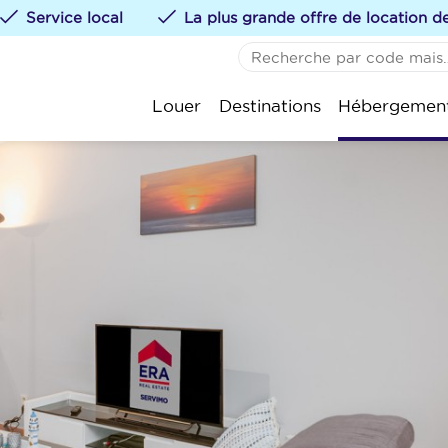
Service local
La plus grande offre de location 
AUCUN FAVORI
De 
Louer
Destinations
Hébergemen
Vous pouvez ajouter de
St.-
te klikken.
Kok
Oos
Nie
Wen
Bla
Kno