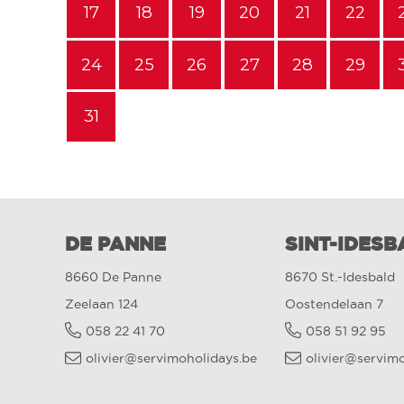
17
18
19
20
21
22
24
25
26
27
28
29
31
DE PANNE
SINT-IDESB
8660 De Panne
8670 St.-Idesbald
Zeelaan 124
Oostendelaan 7
058 22 41 70
058 51 92 95
olivier@servimoholidays.be
olivier@servim