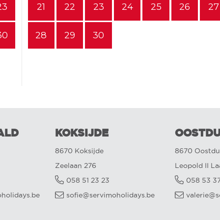
23
21
22
23
24
25
26
27
30
28
29
30
ALD
KOKSIJDE
OOSTDU
8670 Koksijde
8670 Oostdu
Zeelaan 276
Leopold II L
058 51 23 23
058 53 3
oholidays.be
sofie@servimoholidays.be
valerie@s