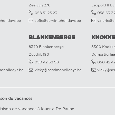
Zeelaan 276
Leopold II L
058 51 23 23
058 53 3
oholidays.be
sofie@servimoholidays.be
valerie@s
BLANKENBERGE
KNOKKE
8370 Blankenberge
8300 Knokke
Zeedijk 190
Dumortierlaa
050 42 58 98
050 42 4
oholidays.be
vicky@servimoholidays.be
vicky@se
ison de vacances
aison de vacances à louer à De Panne