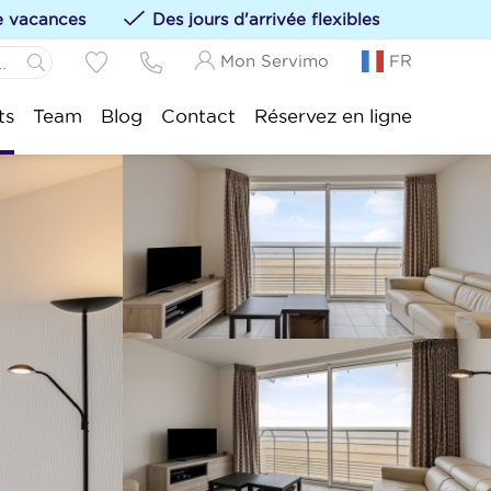
de vacances
Des jours d'arrivée flexibles
Mon Servimo
FR
Panne:
ts
Team
Blog
Contact
Réservez en ligne
s hébergements à vos favoris en cliquant sur le
Idesbald:
sijde:
tduinkerke:
uwpoort:
duine:
nkenberge:
kke-Heist: