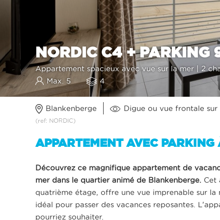
NORDIC C4 + PARKING 
Appartement spacieux avec vue sur la mer | 2 ch
Max. 5
4
Blankenberge
Digue ou vue frontale sur
(ref: NORDIC)
APPARTEMENT AVEC PARKING 
Découvrez ce magnifique appartement de vacance
mer dans le quartier animé de Blankenberge.
Cet 
quatrième étage, offre une vue imprenable sur la 
idéal pour passer des vacances reposantes. L'ap
pourriez souhaiter.