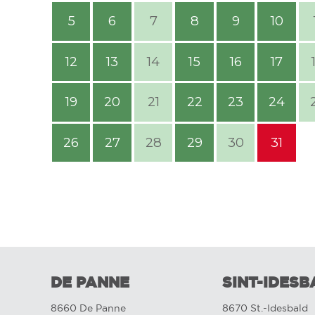
5
6
7
8
9
10
12
13
14
15
16
17
19
20
21
22
23
24
26
27
28
29
30
31
DE PANNE
SINT-IDESB
8660 De Panne
8670 St.-Idesbald