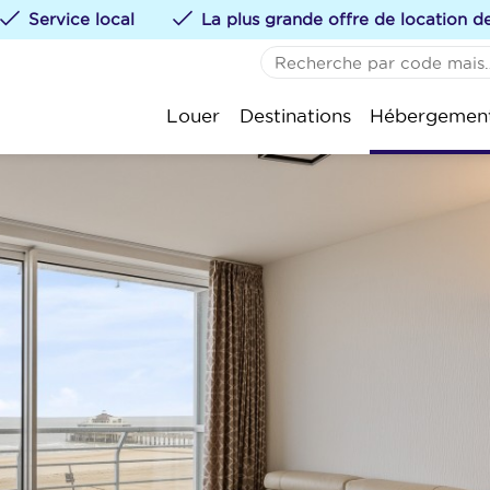
Service local
La plus grande offre de location 
AUCUN FAVORI
De 
Louer
Destinations
Hébergemen
Vous pouvez ajouter de
St.-
te klikken.
Kok
Oos
Nie
Wen
Bla
Kno