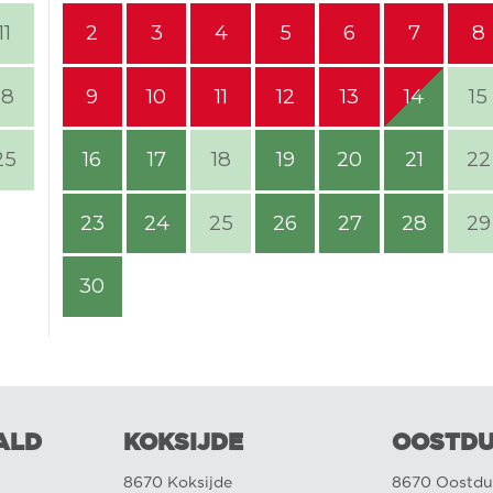
11
2
3
4
5
6
7
8
18
9
10
11
12
13
14
15
25
16
17
18
19
20
21
22
23
24
25
26
27
28
29
30
ALD
KOKSIJDE
OOSTDU
8670 Koksijde
8670 Oostdu