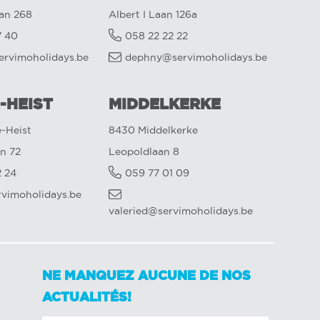
aan 268
Albert I Laan 126a
7 40
058 22 22 22
ervimoholidays.be
dephny@servimoholidays.be
-HEIST
MIDDELKERKE
-Heist
8430 Middelkerke
n 72
Leopoldlaan 8
2 24
059 77 01 09
rvimoholidays.be
valeried@servimoholidays.be
NE MANQUEZ AUCUNE DE NOS
ACTUALITÉS!