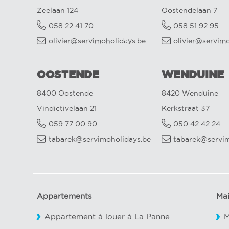
Zeelaan 124
Oostendelaan 7
058 22 41 70
058 51 92 95
olivier@servimoholidays.be
olivier@servim
OOSTENDE
WENDUINE
8400 Oostende
8420 Wenduine
Vindictivelaan 21
Kerkstraat 37
059 77 00 90
050 42 42 24
tabarek@servimoholidays.be
tabarek@servim
Appartements
Ma
Appartement à louer à La Panne
M