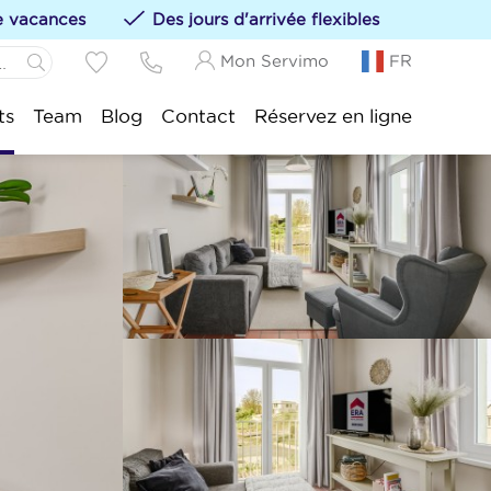
de vacances
Des jours d'arrivée flexibles
Mon Servimo
FR
Panne:
ts
Team
Blog
Contact
Réservez en ligne
s hébergements à vos favoris en cliquant sur le
Idesbald:
sijde:
tduinkerke:
uwpoort:
duine:
nkenberge:
kke-Heist: