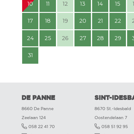
10
11
12
13
14
15
17
18
19
20
21
22
24
25
26
27
28
29
31
DE PANNE
SINT-IDESB
8660 De Panne
8670 St.-Idesbald
Zeelaan 124
Oostendelaan 7
058 22 41 70
058 51 92 95