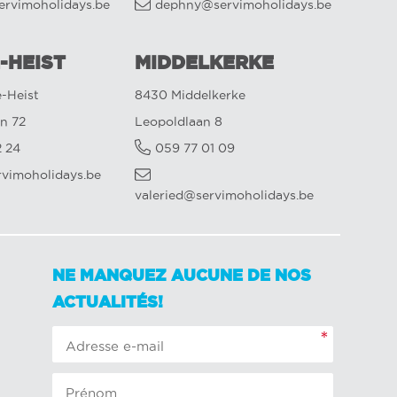
ervimoholidays.be
dephny@servimoholidays.be
-HEIST
MIDDELKERKE
-Heist
8430 Middelkerke
n 72
Leopoldlaan 8
2 24
059 77 01 09
rvimoholidays.be
valeried@servimoholidays.be
NE MANQUEZ AUCUNE DE NOS
ACTUALITÉS!
*