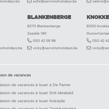
oholidays.be
sofie@servimoholidays.be
valerie@s
BLANKENBERGE
KNOKKE
8370 Blankenberge
8300 Knokke
Zeedijk 190
Dumortierlaa
050 42 58 98
050 42 4
oholidays.be
vicky@servimoholidays.be
vicky@se
ison de vacances
aison de vacances à louer à De Panne
aison de vacances à louer Sint-Idesbald
aison de vacances à louer Koksijde
aison de vacances à louer Oostduinkerke