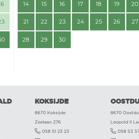
16
14
15
16
17
18
19
20
23
21
22
23
24
25
26
27
30
28
29
30
ALD
KOKSIJDE
OOSTDU
8670 Koksijde
8670 Oostdu
Zeelaan 276
Leopold II L
058 51 23 23
058 53 3