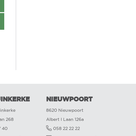
INKERKE
NIEUWPOORT
inkerke
8620 Nieuwpoort
aan 268
Albert I Laan 126a
7 40
058 22 22 22