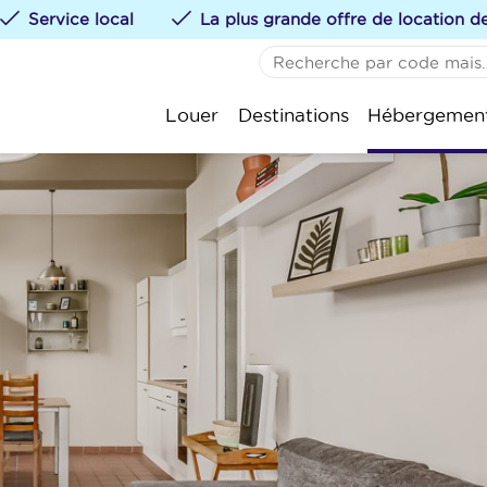
Service local
La plus grande offre de location 
AUCUN FAVORI
De 
Louer
Destinations
Hébergemen
Vous pouvez ajouter de
St.-
te klikken.
Kok
Oos
Nie
Wen
Bla
Kno