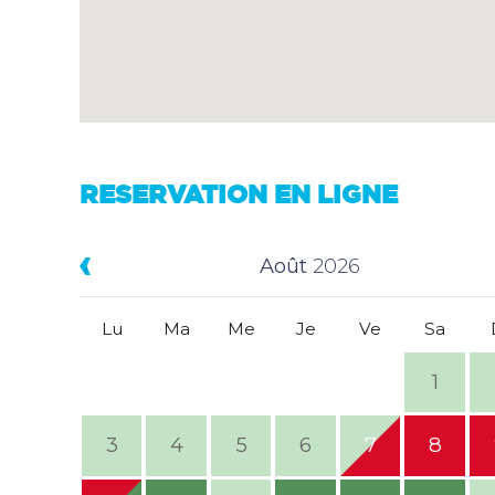
RESERVATION EN LIGNE
Août
2026
Lu
Ma
Me
Je
Ve
Sa
1
3
4
5
6
7
8