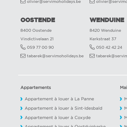
olivier@servimoholidays.be
olivier@servim
OOSTENDE
WENDUINE
8400 Oostende
8420 Wenduine
Vindictivelaan 21
Kerkstraat 37
059 77 00 90
050 42 42 24
tabarek@servimoholidays.be
tabarek@servim
Appartements
Ma
Appartement à louer à La Panne
M
Appartement à louer à Sint-Idesbald
M
Appartement à louer à Coxyde
M
Appartement à louer à Oostduinkerke
M