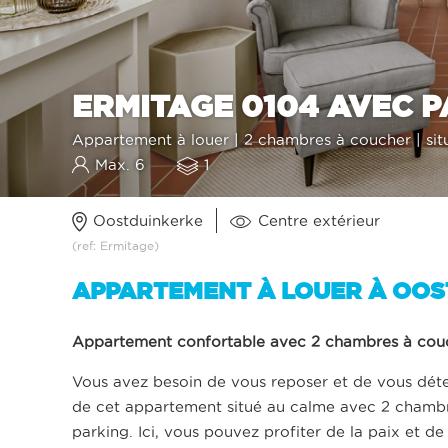
ERMITAGE 0104 AVEC 
Appartement à louer | 2 chambres à coucher | si
Max. 6
1
Oostduinkerke
Centre extérieur
(ref: Ermitage)
APPARTEMENT À LOUER À OO
Appartement confortable avec 2 chambres à couch
Vous avez besoin de vous reposer et de vous déten
de cet appartement situé au calme avec 2 chambre
parking. Ici, vous pouvez profiter de la paix et de 