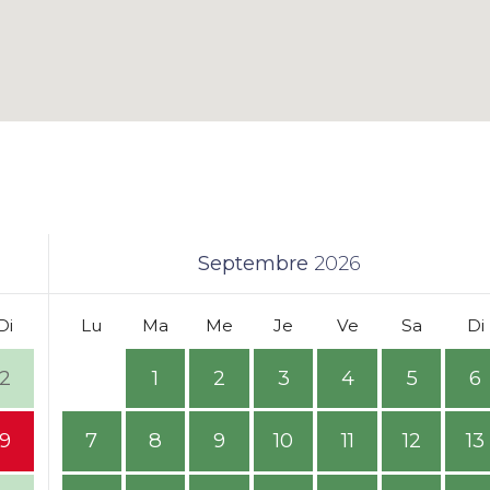
Septembre
2026
Di
Lu
Ma
Me
Je
Ve
Sa
Di
2
1
2
3
4
5
6
9
7
8
9
10
11
12
13