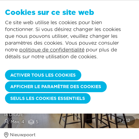
FR
Cookies sur ce site web
AUCUN FAVORI
De Panne:
Ce site web utilise les cookies pour bien
Comprend la consommation normale*
Service local
Vous pouvez ajouter des hébergements à vos favoris en cliquant sur le
te
klikken.
fonctionner. Si vous désirez changer les cookies
La plus grande offre de location de vacances
St.-Idesbald:
que nous pouvons utiliser, veuillez changer les
Des jours d'arrivée flexibles
Koksijde:
paramètres des cookies. Vous pouvez consuler
notre
politique de confidentialité
pour plus de
Oostduinkerke:
détails sur notre utilisation de cookies.
Nieuwpoort:
Wenduine:
ACTIVER TOUS LES COOKIES
CATAMARAN 0502 AVEC
Blankenberge:
AFFICHER LE PARAMÈTRE DES COOKIES
GARAGE
Knokke-Heist:
SEULS LES COOKIES ESSENTIELS
Appartement sud et complètement rénové I 2 chambres à
coucher et GARAGE I vue ouverte sur la place Leopold et de
la DIGUE
Max. 4
5
Nieuwpoort