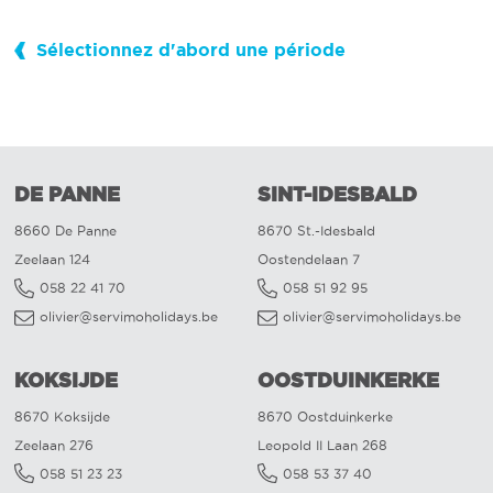
Sélectionnez d'abord une période
DE PANNE
SINT-IDESBALD
8660 De Panne
8670 St.-Idesbald
Zeelaan 124
Oostendelaan 7
058 22 41 70
058 51 92 95
olivier@servimoholidays.be
olivier@servimoholidays.be
KOKSIJDE
OOSTDUINKERKE
8670 Koksijde
8670 Oostduinkerke
Zeelaan 276
Leopold II Laan 268
058 51 23 23
058 53 37 40