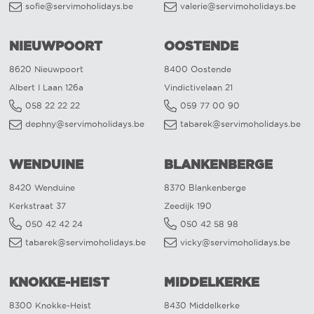
sofie@servimoholidays.be
valerie@servimoholidays.be
NIEUWPOORT
OOSTENDE
8620 Nieuwpoort
8400 Oostende
Albert I Laan 126a
Vindictivelaan 21
058 22 22 22
059 77 00 90
dephny@servimoholidays.be
tabarek@servimoholidays.be
WENDUINE
BLANKENBERGE
8420 Wenduine
8370 Blankenberge
Kerkstraat 37
Zeedijk 190
050 42 42 24
050 42 58 98
tabarek@servimoholidays.be
vicky@servimoholidays.be
KNOKKE-HEIST
MIDDELKERKE
8300 Knokke-Heist
8430 Middelkerke