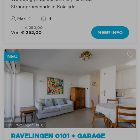
Strandpromenade in Koksijde
Max. 4
4
€ 280,00
€ 252,00
MEER INFO
Von
NEU
(ref: Ravelingen 0101)
RAVELINGEN 0101 + GARAGE