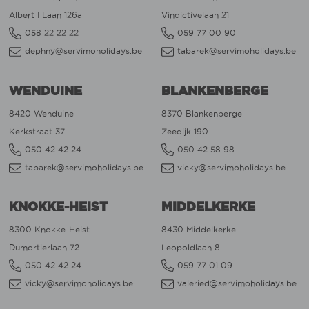
Albert I Laan 126a
Vindictivelaan 21
058 22 22 22
059 77 00 90
dephny@servimoholidays.be
tabarek@servimoholidays.be
WENDUINE
BLANKENBERGE
8420 Wenduine
8370 Blankenberge
Kerkstraat 37
Zeedijk 190
050 42 42 24
050 42 58 98
tabarek@servimoholidays.be
vicky@servimoholidays.be
KNOKKE-HEIST
MIDDELKERKE
8300 Knokke-Heist
8430 Middelkerke
Dumortierlaan 72
Leopoldlaan 8
050 42 42 24
059 77 01 09
vicky@servimoholidays.be
valeried@servimoholidays.be