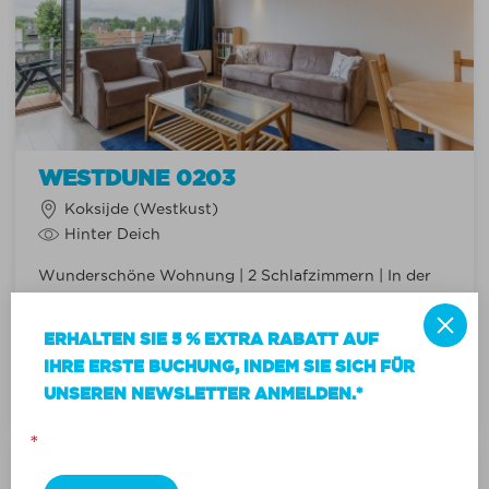
WESTDUNE 0203
Koksijde (Westkust)
Hinter Deich
Wunderschöne Wohnung | 2 Schlafzimmern | In der
Nähe des Seedeichs von Koksijde
ERHALTEN SIE 5 % EXTRA RABATT AUF
Max. 5
2
IHRE ERSTE BUCHUNG, INDEM SIE SICH FÜR
€ 538,00
€ 484,20
MEER INFO
Von
UNSEREN NEWSLETTER ANMELDEN.*
*