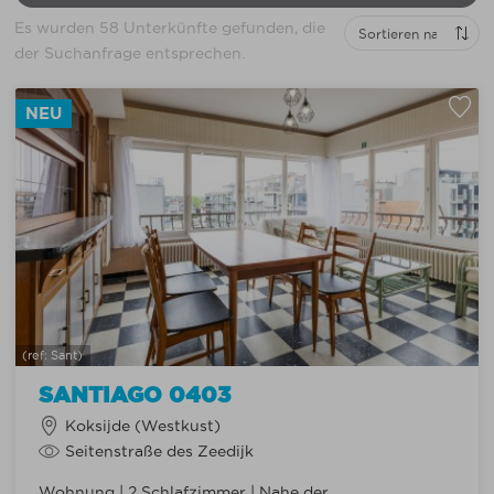
Es wurden
58
Unterkünfte gefunden, die
der Suchanfrage entsprechen.
NEU
(ref: Sant)
SANTIAGO 0403
Koksijde (Westkust)
Seitenstraße des Zeedijk
Wohnung | 2 Schlafzimmer | Nahe der