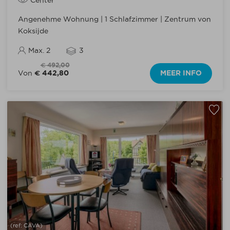
Center
Angenehme Wohnung | 1 Schlafzimmer | Zentrum von
Koksijde
Max. 2
3
€ 492,00
€ 442,80
MEER INFO
Von
(ref: CAVA)