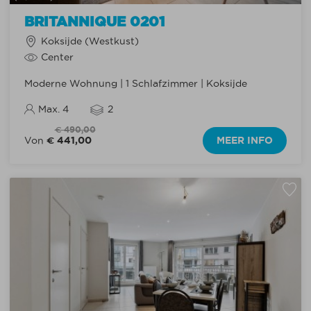
BRITANNIQUE 0201
Koksijde (Westkust)
Center
Moderne Wohnung | 1 Schlafzimmer | Koksijde
Max. 4
2
€ 490,00
€ 441,00
MEER INFO
Von