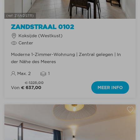
(ref: ZANDSTR)
ZANDSTRAAL 0102
Koksijde (Westkust)
Center
Moderne 1-Zimmer-Wohnung | Zentral gelegen | In
der Nähe des Meeres
Max. 2
1
€ 1225,00
€ 637,00
MEER INFO
Von