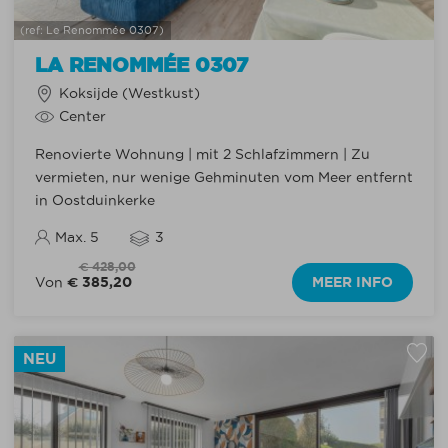
(ref: Le Renommée 0307)
LA RENOMMÉE 0307
Koksijde (Westkust)
Center
Renovierte Wohnung | mit 2 Schlafzimmern | Zu
vermieten, nur wenige Gehminuten vom Meer entfernt
in Oostduinkerke
Max. 5
3
€ 428,00
€ 385,20
MEER INFO
Von
NEU