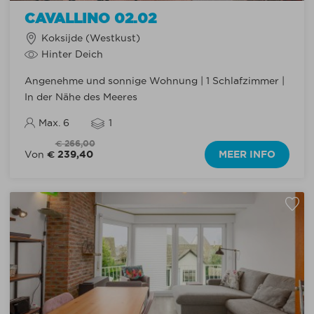
CAVALLINO 02.02
Koksijde (Westkust)
Hinter Deich
Angenehme und sonnige Wohnung | 1 Schlafzimmer |
In der Nähe des Meeres
Max. 6
1
€ 266,00
€ 239,40
MEER INFO
Von