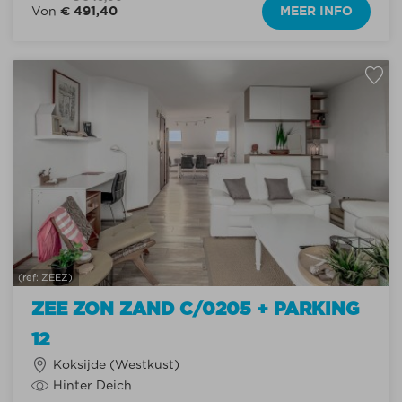
€ 491,40
MEER INFO
Von
(ref: ZEEZ)
ZEE ZON ZAND C/0205 + PARKING
12
Koksijde (Westkust)
Hinter Deich