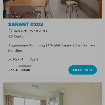
(ref: Sarant)
SARANT 0202
Koksijde (Westkust)
Center
Angenehme Wohnung | 1 Schlafzimmer | Zentrum von
Koksijde
Max. 4
2
€ 222,00
€ 199,80
MEER INFO
Von