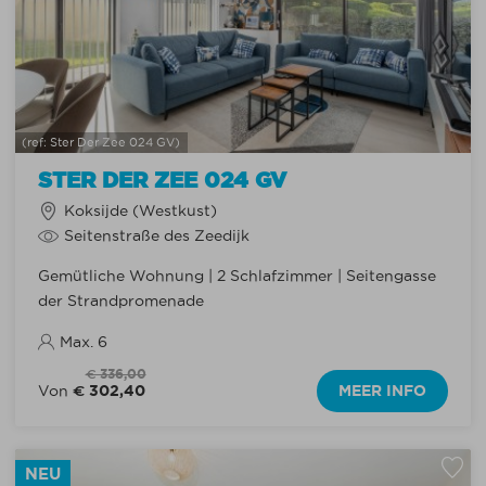
(ref: Ster Der Zee 024 GV)
STER DER ZEE 024 GV
Koksijde (Westkust)
Seitenstraße des Zeedijk
Gemütliche Wohnung | 2 Schlafzimmer | Seitengasse
der Strandpromenade
Max. 6
€ 336,00
€ 302,40
MEER INFO
Von
NEU