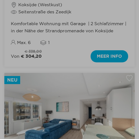
Koksijde (Westkust)
Seitenstraße des Zeedijk
Komfortable Wohnung mit Garage | 2 Schlafzimmer |
in der Nähe der Strandpromenade von Koksijde
Max. 6
1
€ 338,00
€ 304,20
MEER INFO
Von
NEU