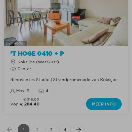
(ref: HOGE)
'T HOGE 0410 + P
Koksijde (Westkust)
Center
Renoviertes Studio | Strandpromenade von Koksijde
Max. 6
4
€ 316,00
€ 284,40
MEER INFO
Von
1
2
3
4