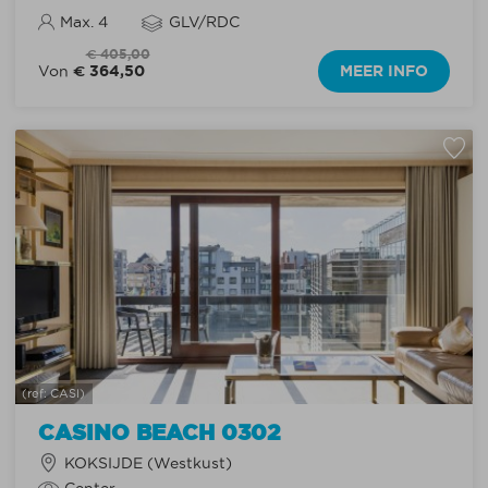
Max. 4
GLV/RDC
€ 405,00
€ 364,50
MEER INFO
Von
(ref: CASI)
CASINO BEACH 0302
KOKSIJDE (Westkust)