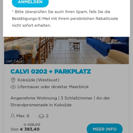
* Bitte überprüfen Sie auch Ihren Spam, falls Sie die
Bestätigungs-E-Mail mit Ihrem persönlichen Rabattcode
nicht sofort erhalten.
(ref: CALV)
CALVI 0202 + PARKPLATZ
Koksijde (Westkust)
Ufermauer oder direkter Meerblick
Angenehme Wohnung | 3 Schlafzimmer | An der
Strandpromenade in Koksijde
Max. 6
2
€ 426,00
€ 383,40
MEER INFO
Von