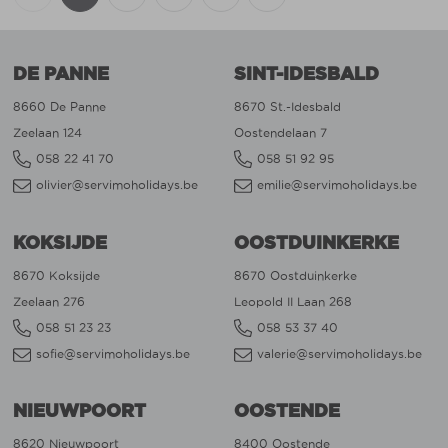
DE PANNE
SINT-IDESBALD
8660 De Panne
8670 St.-Idesbald
Zeelaan 124
Oostendelaan 7
058 22 41 70
058 51 92 95
olivier@servimoholidays.be
emilie@servimoholidays.be
KOKSIJDE
OOSTDUINKERKE
8670 Koksijde
8670 Oostduinkerke
Zeelaan 276
Leopold II Laan 268
058 51 23 23
058 53 37 40
sofie@servimoholidays.be
valerie@servimoholidays.be
NIEUWPOORT
OOSTENDE
8620 Nieuwpoort
8400 Oostende