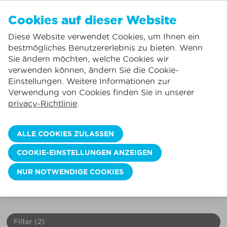
DE
Cookies auf dieser Website
KEINE FAVORITEN
De Panne:
Diese Website verwendet Cookies, um Ihnen ein
Preise inklusive Verbrauch*
Lokaler Service
Sie können Unterkünfte zu Ihren Favoriten hinzufügen, indem Sie auf die
klicken.
bestmögliches Benutzererlebnis zu bieten. Wenn
Größtes Angebot an Ferienunterkünften
St.-Idesbald:
Sie ändern möchten, welche Cookies wir
Flexible Anreisetage
Koksijde:
verwenden können, ändern Sie die Cookie-
Einstellungen. Weitere Informationen zur
Oostduinkerke:
URLAUB AN DER BELGISCHEN KÜSTE?
Verwendung von Cookies finden Sie in unserer
Buchen Sie hier Ihr ideales Ferienhaus!
Nieuwpoort:
privacy-Richtlinie
.
Wenduine:
Entdecken Sie mit unserem umfangreichen Angebot
ALLE COOKIES ZULASSEN
das perfekte Ferienhaus an der belgischen Küste.
Blankenberge:
Mieten Sie eine Wohnung, ein Studio, ein Ferienhaus,
COOKIE-EINSTELLUNGEN ANZEIGEN
Knokke-Heist:
ein Penthouse in Blankenberge, De Panne, Knokke,
NUR NOTWENDIGE COOKIES
Koksijde, Nieuwpoort und anderen beliebten
Strandzielen für einen unvergesslichen Urlaub am Meer!
Filter
(2)