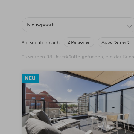
Nieuwpoort
Sie suchten nach:
2 Personen
Appartement
Appartement
Es wurden
98
Unterkünfte gefunden, die der Such
Studio
Villa/vakantiewoning
Garage
(23)
NEU
Parking
(8)
Kabine
Kleine huisdieren toegelaten
(3)