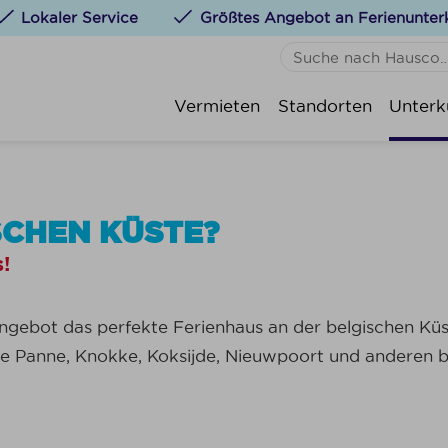
Lokaler Service
Größtes Angebot an Ferienunter
KEINE FAVORITEN
De P
Vermieten
Standorten
Unterk
Sie können Unterkünfte 
St.-
klicken.
Koks
Oost
SCHEN KÜSTE?
Nieu
s!
Wen
Blan
ebot das perfekte Ferienhaus an der belgischen Küste
Knok
e Panne, Knokke, Koksijde, Nieuwpoort und anderen be