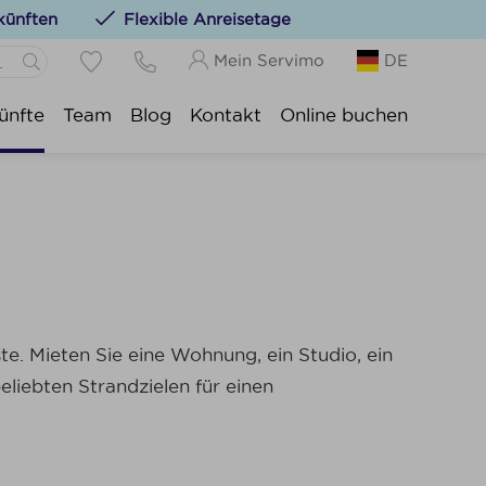
künften
Flexible Anreisetage
Mein Servimo
DE
anne:
ünfte
Team
Blog
Kontakt
Online buchen
zu Ihren Favoriten hinzufügen, indem Sie auf die
Idesbald:
ijde:
duinkerke:
wpoort:
duine:
kenberge:
. Mieten Sie eine Wohnung, ein Studio, ein
ke-Heist:
liebten Strandzielen für einen