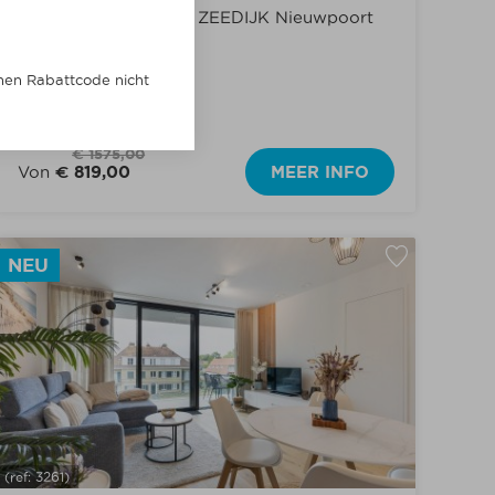
herrlicher Meerblick I ZEEDIJK Nieuwpoort
Max. 4
6
chen Rabattcode nicht
€ 1575,00
Von
€ 819,00
MEER INFO
NEU
(ref: 3261)