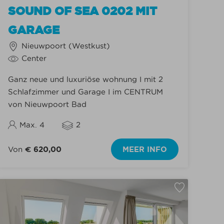
SOUND OF SEA 0202 MIT
GARAGE
Nieuwpoort (Westkust)
Center
Ganz neue und luxuriöse wohnung I mit 2
Schlafzimmer und Garage I im CENTRUM
von Nieuwpoort Bad
Max. 4
2
Von
€ 620,00
MEER INFO