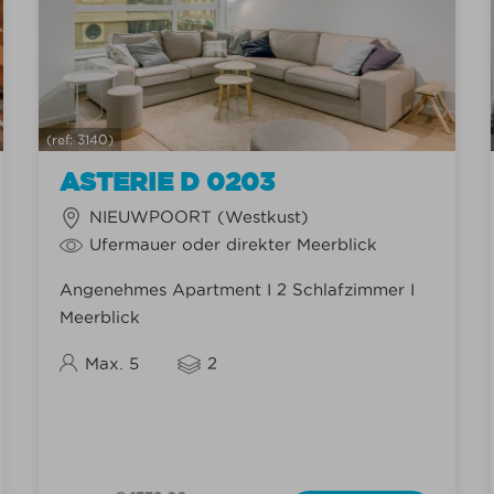
(ref: 3140)
ASTERIE D 0203
NIEUWPOORT (Westkust)
Ufermauer oder direkter Meerblick
Angenehmes Apartment I 2 Schlafzimmer I
Meerblick
Max. 5
2