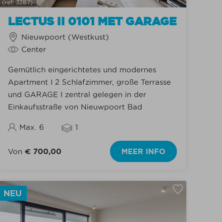
(ref: 3287)
2 slaapkamers
(61)
3 slaapkamers
(14)
LECTUS II 0101 MET GARAGE
4 slaapkamers
(2)
Nieuwpoort (Westkust)
5 slaapkamers
Center
Gelijksvloer
(5)
Gemütlich eingerichtetes und modernes
Apartment I 2 Schlafzimmer, große Terrasse
und GARAGE I zentral gelegen in der
Einkaufsstraße von Nieuwpoort Bad
Max. 6
1
Von
€ 700,00
MEER INFO
NEU