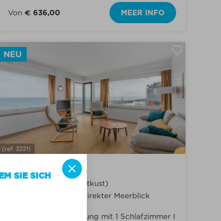
Von
€ 636,00
MEER INFO
NEU
(ref: 3221)
IBIS 0601
EM SIE SICH
Nieuwpoort (Westkust)
Ufermauer oder direkter Meerblick
Renovierte Eckwohnung mit 1 Schlafzimmer I