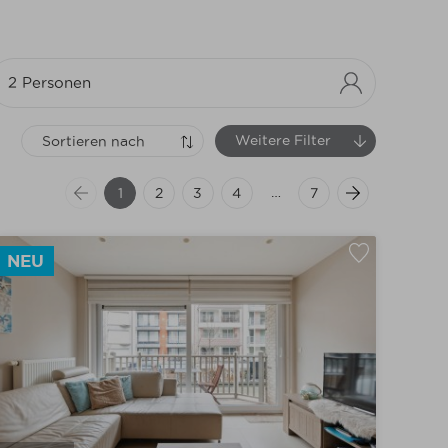
2 Personen
Weitere Filter
Sortieren nach
Achter de Zeedijk
(10)
…
1
2
3
4
7
Buiten Centrum
(8)
Havengeul
(7)
Vakantiedomein
NEU
Zeedijk of Frontaal Zeezicht
(47)
Zijstraat van de Zeedijk
(3)
Centrum
(34)
1 slaapkamer
(21)