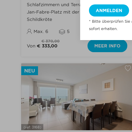
Schlafzimmern und Terrasse I Blick auf den
Jan-Fabre-Platz mit der goldenen
Schildkröte
* Bitte überprüfen Sie
sofort erhalten.
Max. 6
5
€ 370,00
Von
€ 333,00
MEER INFO
NEU
(ref: 3168)