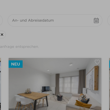
1 tot 4 personen
(42)
anfrage entsprechen.
4 tot 6 personen
(53)
6 tot 8 personen
(3)
8 tot 14 personen
NEU
Vaatwasser
(95)