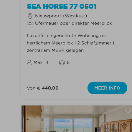
SEA HORSE 77 0501
Nieuwpoort (Westkust)
Ufermauer oder direkter Meerblick
Luxuriös eingerichtete Wohnung mit
herrlichem Meerblick I 2 Schlafzimmer I
zentral am MEER gelegen
Max. 4
5
Von
€ 440,00
MEER INFO