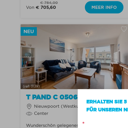
€ 784,00
Von
€ 705,60
MEER INFO
NEU
(ref: 3139)
T PAND C 0506
ERHALTEN SIE 5
Nieuwpoort (Westkust)
FÜR UNSEREN N
Center
*
Wunderschön gelegenes Apartment mit 2