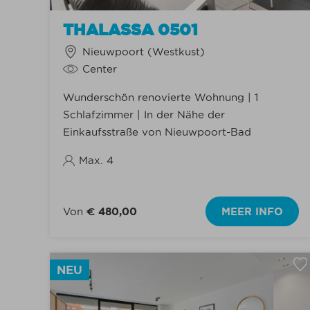
Huisdieren verboden
(95)
THALASSA 0501
Nieuwpoort (Westkust)
Center
Wunderschön renovierte Wohnung | 1
Schlafzimmer | In der Nähe der
Einkaufsstraße von Nieuwpoort-Bad
Max. 4
Von
€ 480,00
MEER INFO
NEU