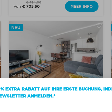
€ 784,00
Von
€ 705,60
MEER INFO
NEU
(ref: 3255)
WARANDE 2 0404
 % EXTRA RABATT AUF IHRE ERSTE BUCHUNG, IND
Nieuwpoort (Westkust)
EWSLETTER ANMELDEN.*
Center
Renovierte und sonnige Wohnung I 1