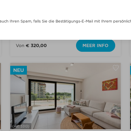
Schlafzimmer und schöne Terrasse I
ZENTRUM von Nieuwpoort Bad
 auch Ihren Spam, falls Sie die Bestätigungs-E-Mail mit Ihrem persönli
Max. 4
4
Von
€ 320,00
MEER INFO
NEU
(ref: 3313)